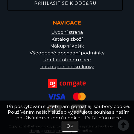
NAVIGACE
Úvodní strana
Katalog zboží
Nákupní košík
Všeobecné obchodní podmínky
Kontaktní informace
odstoupeni od smlouvy
Při poskytování služeb nám pomáhají soubory cookie.
Používáním našich služeb vyjadřujete souhlas s naším
používáním souborů cookie.
Další informace
Copyright ©
ehexonic.cz
,
provozováno na systému
tvorba e-
shopu
a
pronájem e-shopu
Shop5.cz