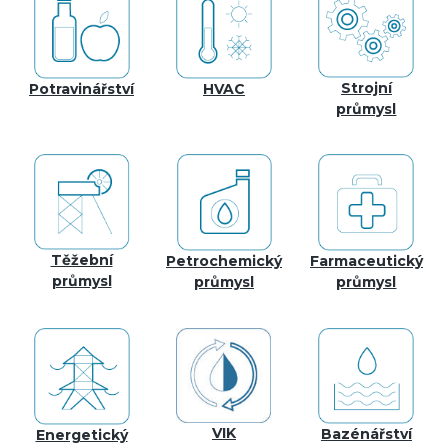
Strojní
Potravinářství
HVAC
průmysl
Těžební
Petrochemický
Farmaceutický
průmysl
průmysl
průmysl
VIK
Bazénářství
Energetický