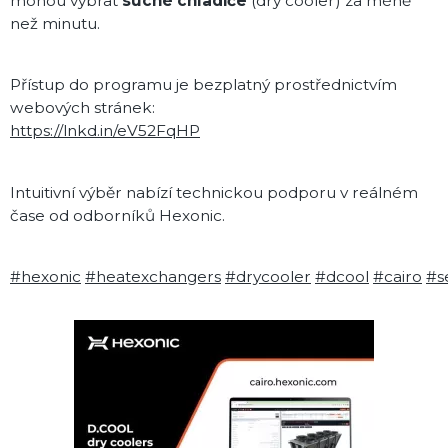
mohou vybrat
suché chladiče
(dry cooler) za méně
než minutu.
Přístup do programu je bezplatný prostřednictvím
webových stránek:
https://lnkd.in/eV52FqHP
Intuitivní výběr nabízí technickou podporu v reálném
čase od odborníků Hexonic.
#hexonic
#heatexchangers
#drycooler
#dcool
#cairo
#s