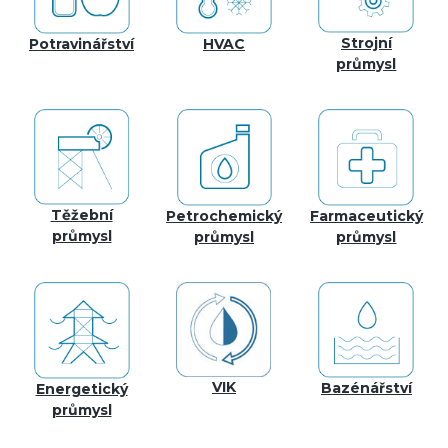
Strojní
Potravinářství
HVAC
průmysl
Těžební
Petrochemický
Farmaceutický
průmysl
průmysl
průmysl
VIK
Bazénářství
Energetický
průmysl