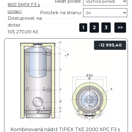
Řadit podle:
800 SM1X F3 s
izolací
Položek na stranu:
Dostupnost:
na
dotaz
1
2
3
>>
105 270,00
Kč
12 995,40
Kombinovaná nádrž TIPEX TXE 2000 XPC F3 s