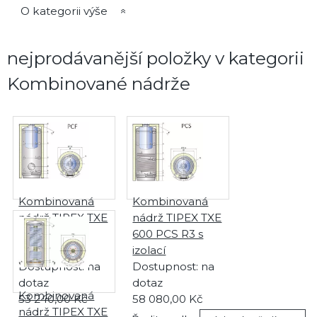
O kategorii výše
nejprodávanější položky v kategorii
Kombinované nádrže
Kombinovaná
Kombinovaná
nádrž TIPEX TXE
nádrž TIPEX TXE
600 PC R3 s
600 PCS R3 s
izolací
izolací
Dostupnost:
na
Dostupnost:
na
dotaz
dotaz
Kombinovaná
53 240,00
Kč
58 080,00
Kč
nádrž TIPEX TXE