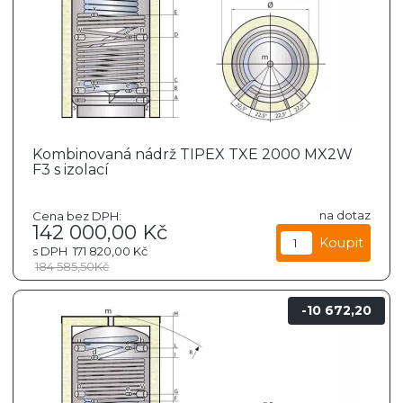
Kombinovaná nádrž TIPEX TXE 2000 MX2W
F3 s izolací
na dotaz
Cena bez DPH:
142 000,00
Kč
s DPH
171 820,00
Kč
184 585,50
Kč
10 672,20