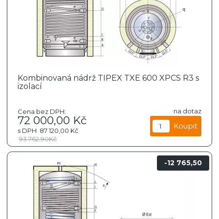
Kombinovaná nádrž TIPEX TXE 600 XPCS R3 s
izolací
na dotaz
Cena bez DPH:
72 000,00
Kč
s DPH
87 120,00
Kč
93 762,90
Kč
12 765,50