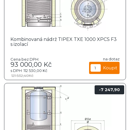
Kombinovaná nádrž TIPEX TXE 1000 XPCS F3
s izolací
na dotaz
Cena bez DPH:
93 000,00
Kč
s DPH
112 530,00
Kč
121 532,40
Kč
7 247,90