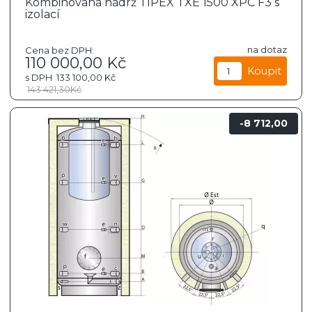
Kombinovaná nádrž TIPEX TXE 1500 XPC F3 s
izolací
na dotaz
Cena bez DPH:
110 000,00
Kč
s DPH
133 100,00
Kč
143 421,30
Kč
8 712,00