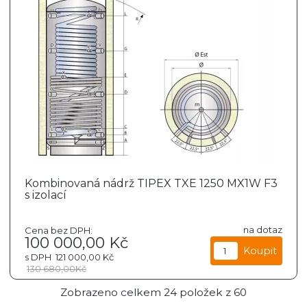
Kombinovaná nádrž TIPEX TXE 1250 MX1W F3
s izolací
na dotaz
Cena bez DPH:
100 000,00
Kč
s DPH
121 000,00
Kč
130 680,00
Kč
Zobrazeno celkem
24
položek z
60