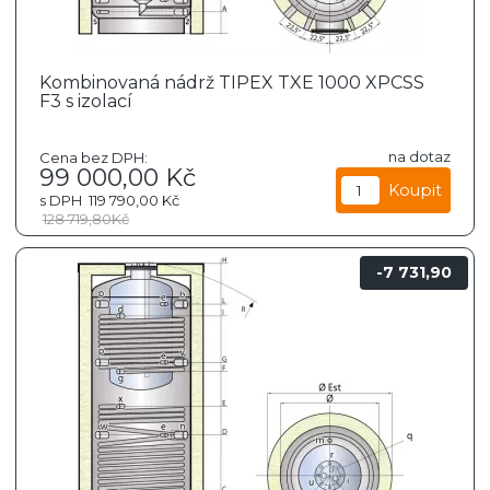
Kombinovaná nádrž TIPEX TXE 1000 XPCSS
F3 s izolací
na dotaz
Cena bez DPH:
99 000,00
Kč
s DPH
119 790,00
Kč
128 719,80
Kč
7 731,90