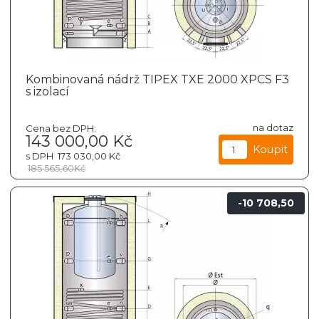
Kombinovaná nádrž TIPEX TXE 2000 XPCS F3
s izolací
na dotaz
Cena bez DPH:
143 000,00
Kč
s DPH
173 030,00
Kč
185 565,60
Kč
10 708,50