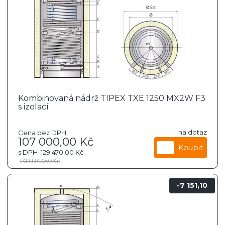
Kombinovaná nádrž TIPEX TXE 1250 MX2W F3
s izolací
na dotaz
Cena bez DPH:
107 000,00
Kč
s DPH
129 470,00
Kč
138 847,50
Kč
7 151,10