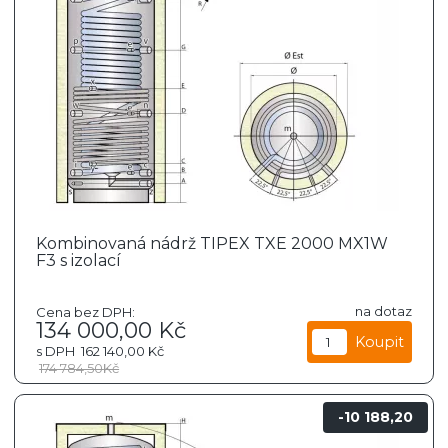
Kombinovaná nádrž TIPEX TXE 2000 MX1W
F3 s izolací
na dotaz
Cena bez DPH:
134 000,00
Kč
s DPH
162 140,00
Kč
174 784,50
Kč
10 188,20