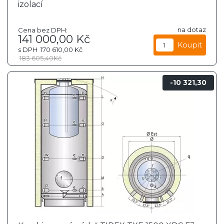
izolací
na dotaz
Cena bez DPH:
141 000,00
Kč
s DPH
170 610,00
Kč
183 605,40
Kč
10 321,30