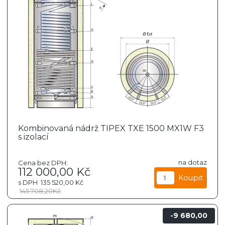
Kombinovaná nádrž TIPEX TXE 1500 MX1W F3
s izolací
na dotaz
Cena bez DPH:
112 000,00
Kč
s DPH
135 520,00
Kč
145 708,20
Kč
9 680,00