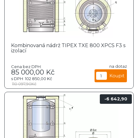
Kombinovaná nádrž TIPEX TXE 800 XPCS F3 s
izolací
na dotaz
Cena bez DPH:
85 000,00
Kč
s DPH
102 850,00
Kč
110 097,90
Kč
6 642,90