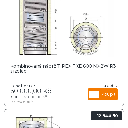
Kombinovaná nádrž TIPEX TXE 600 MX2W R3
s izolací
na dotaz
Cena bez DPH:
60 000,00
Kč
s DPH
72 600,00
Kč
77 754,60
Kč
12 644,50