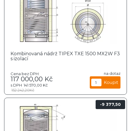
Kombinovaná nádrž TIPEX TXE 1500 MX2W F3
s izolací
na dotaz
Cena bez DPH:
117 000,00
Kč
s DPH
141 570,00
Kč
152 242,20
Kč
9 377,50