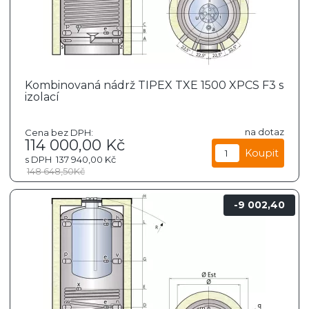
Kombinovaná nádrž TIPEX TXE 1500 XPCS F3 s
izolací
na dotaz
Cena bez DPH:
114 000,00
Kč
s DPH
137 940,00
Kč
148 648,50
Kč
9 002,40