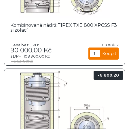
Kombinovaná nádrž TIPEX TXE 800 XPCSS F3
s izolací
na dotaz
Cena bez DPH:
90 000,00
Kč
s DPH
108 900,00
Kč
116 631,90
Kč
6 800,20