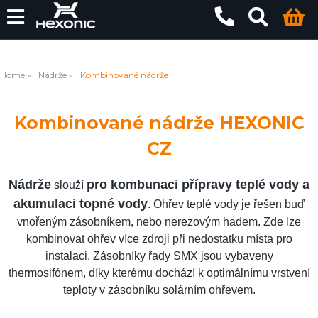
Home
Nádrže
Kombinované nádrže
Kombinované nádrže HEXONIC
CZ
Nádrže
pro kombunaci přípravy teplé vody a
slouží
akumulaci topné vody
. Ohřev teplé vody je řešen buď
vnořeným zásobníkem, nebo nerezovým hadem. Zde lze
kombinovat ohřev více zdroji při nedostatku místa pro
instalaci. Zásobníky řady SMX jsou vybaveny
thermosifónem, díky kterému dochází k optimálnímu vrstvení
teploty v zásobníku solárním ohřevem.