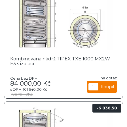
Kombinovaná nádrž TIPEX TXE 1000 MX2W
F3 s izolací
na dotaz
Cena bez DPH:
84 000,00
Kč
s DPH
101 640,00
Kč
108 791,10
Kč
6 836,50