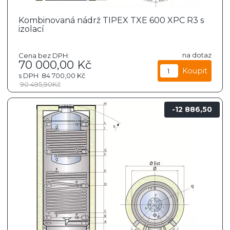
Kombinovaná nádrž TIPEX TXE 600 XPC R3 s
izolací
na dotaz
Cena bez DPH:
70 000,00
Kč
s DPH
84 700,00
Kč
90 495,90
Kč
12 886,50