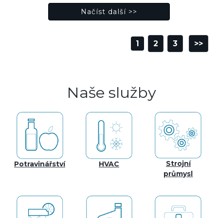
1
2
3
>>
Naše služby
Strojní
Potravinářství
HVAC
průmysl