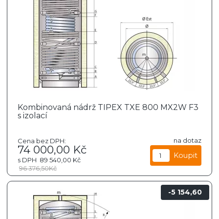
Kombinovaná nádrž TIPEX TXE 800 MX2W F3
s izolací
na dotaz
Cena bez DPH:
74 000,00
Kč
s DPH
89 540,00
Kč
96 376,50
Kč
5 154,60