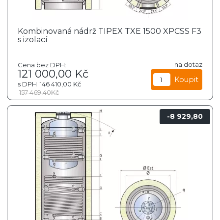
Kombinovaná nádrž TIPEX TXE 1500 XPCSS F3
s izolací
na dotaz
Cena bez DPH:
121 000,00
Kč
s DPH
146 410,00
Kč
157 469,40
Kč
8 929,80