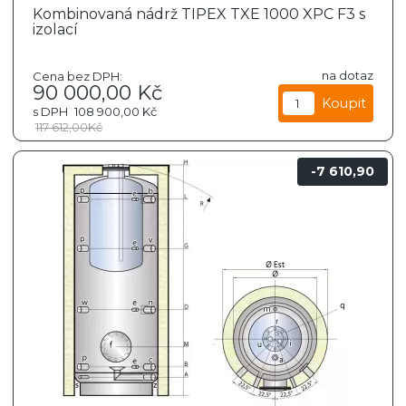
Kombinovaná nádrž TIPEX TXE 1000 XPC F3 s
izolací
na dotaz
Cena bez DPH:
90 000,00
Kč
s DPH
108 900,00
Kč
117 612,00
Kč
7 610,90