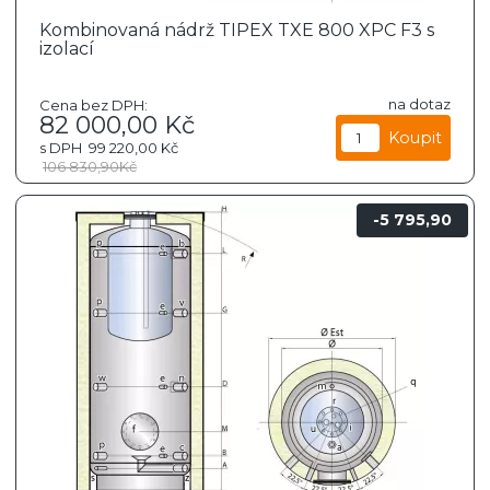
Kombinovaná nádrž TIPEX TXE 800 XPC F3 s
izolací
na dotaz
Cena bez DPH:
82 000,00
Kč
s DPH
99 220,00
Kč
106 830,90
Kč
5 795,90