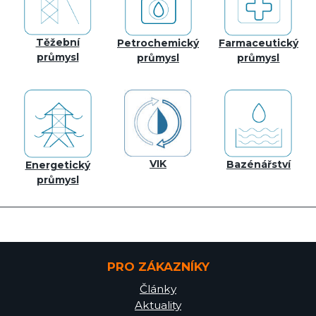
Těžební
Petrochemický
Farmaceutický
průmysl
průmysl
průmysl
VIK
Bazénářství
Energetický
průmysl
PRO ZÁKAZNÍKY
Články
Aktuality