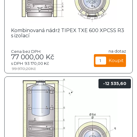
Kombinovaná nádrž TIPEX TXE 600 XPCSS R3
s izolací
na dotaz
Cena bez DPH:
77 000,00
Kč
s DPH
93 170,00
Kč
99 970,20
Kč
12 535,60