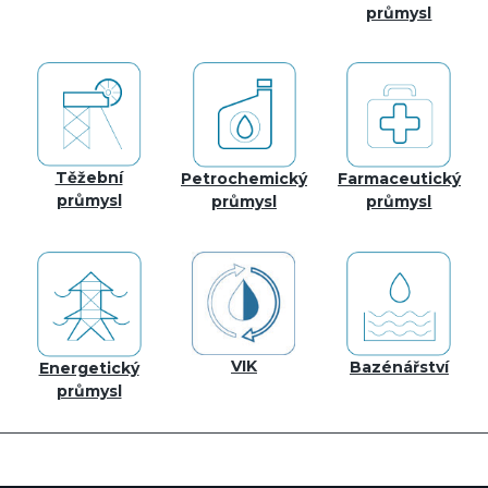
průmysl
Těžební
Petrochemický
Farmaceutický
průmysl
průmysl
průmysl
VIK
Bazénářství
Energetický
průmysl