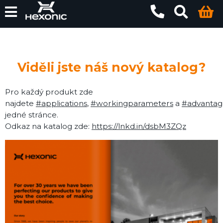
Viděli jste náš nový katalog?
Pro každý produkt zde
najdete
#applications
,
#workingparameters
a
#advantag
jedné stránce.
Odkaz na katalog zde:
https://lnkd.in/dsbM3ZQz