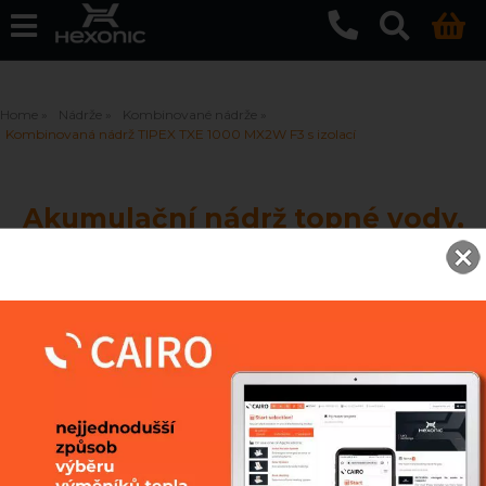
Home
Nádrže
Kombinované nádrže
Kombinovaná nádrž TIPEX TXE 1000 MX2W F3 s izolací
Akumulační nádrž topné vody,
2 výměníky, s ohřívačem pitné
vody TIPEX TXE 1000 MX2W F3
s izolací
Vyrovnávací nádrž s ohřevem pitné vody v
nerezovém výměníku většího objemu, se dvěma
výměníky