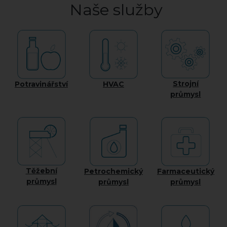
Naše služby
Strojní
Potravinářství
HVAC
průmysl
Těžební
Petrochemický
Farmaceutický
průmysl
průmysl
průmysl