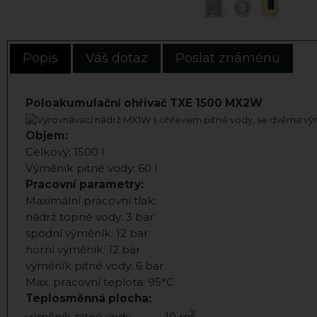
Popis
Váš dotaz
Poslat známénu
Poloakumulační ohřívač TXE 1500 MX2W
Objem:
Celkový: 1500 l
Výměník pitné vody: 60 l
Pracovní parametry:
Maximální pracovní tlak:
nádrž topné vody: 3 bar
spodní výměník: 12 bar
horní výměník: 12 bar
výměník pitné vody: 6 bar
Max. pracovní teplota: 95°C
Teplosměnná plocha:
2
výměník pitné vody 10 m