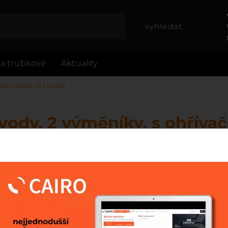
la trubkové
Aktuality
00 MX2W F3 s izolací
vody, 2 výměníky, s ohříva
1500 MX2W F3 s izolací
výměníku většího objemu, se dvěma výměníky
ks