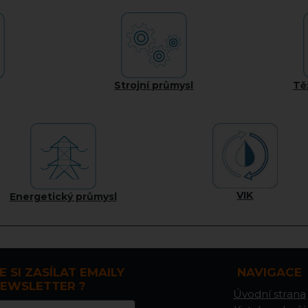
Strojní průmysl
Tě
VIK
Energetický průmysl
E SI ZASÍLAT EMAILY
NAVIGACE
EWSLETTER ?
Úvodní strana