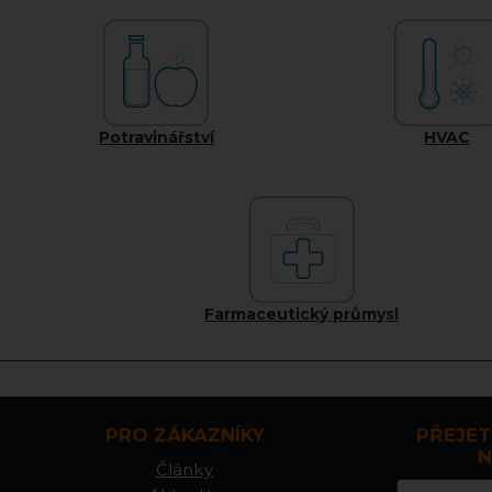
Potravinářství
HVAC
Farmaceutický průmysl
PRO ZÁKAZNÍKY
PŘEJET
N
Články