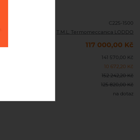
C225-1500
T.M.L. Termomeccanica LODDO
117 000,00 Kč
141 570,00 Kč
10 672,20 Kč
152 242,20 Kč
125 820,00 Kč
na dotaz