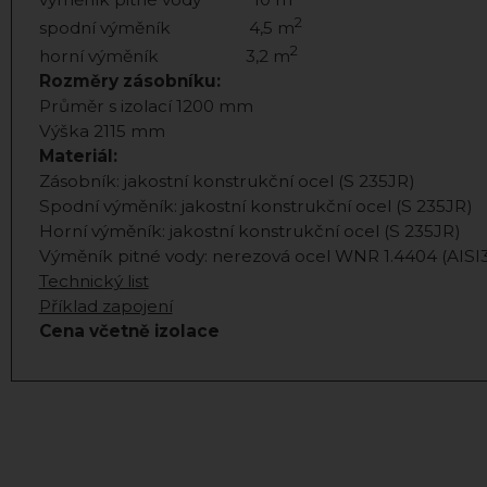
2
spodní výměník 4,5 m
2
horní výměník 3,2 m
Rozměry zásobníku:
Průměr s izolací 1200 mm
Výška 2115 mm
Materiál:
Zásobník: jakostní konstrukční ocel (S 235JR)
Spodní výměník: jakostní konstrukční ocel (S 235JR)
Horní výměník: jakostní konstrukční ocel (S 235JR)
Výměník pitné vody: nerezová ocel WNR 1.4404 (AISI
Technický list
Příklad zapojení
Cena včetně izolace