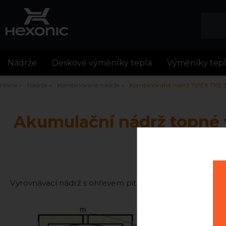
Nádrže
Deskové výměníky tepla
Výměníky tep
Home
Nádrže
Kombinované nádrže
Kombinovaná nádrž TIPEX TXE 15
Akumulační nádrž topné 
Vyrovnávací nádrž s ohřevem pitné vody v nerezovém 