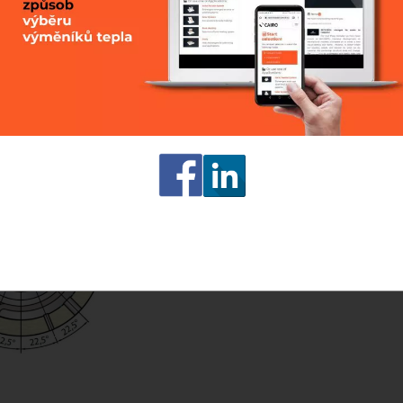
Kód:
Výrobce:
Cena bez DPH:
s DPH:
Ušetříte:
Původní cena s DPH:
Původní cena bez DPH:
Dostupnost: