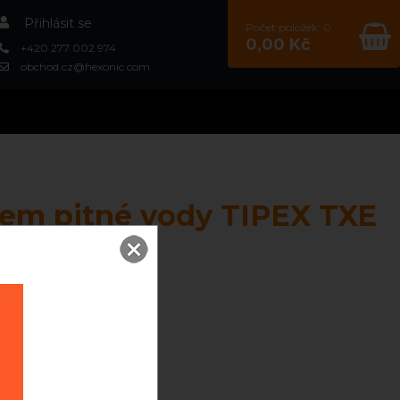
Přihlásit se
Počet položek: 0
0,00 Kč
+420 277 002 974
obchod.cz@hexonic.com
čem pitné vody TIPEX TXE