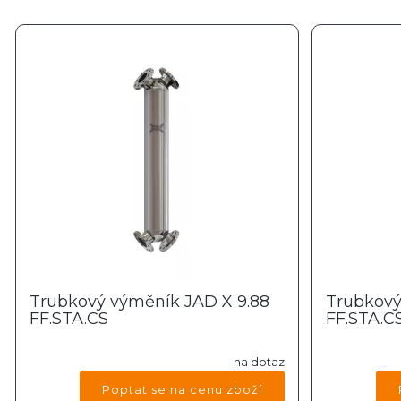
Trubkový výměník JAD X 9.88
Trubkový
FF.STA.CS
FF.STA.C
na dotaz