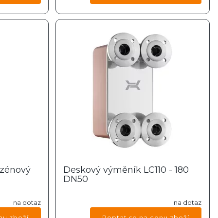
azénový
Deskový výměník LC110 - 180
DN50
na dotaz
na dotaz