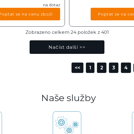
na dotaz
Zobrazeno celkem
24
položek z
401
<<
1
2
3
4
Naše služby