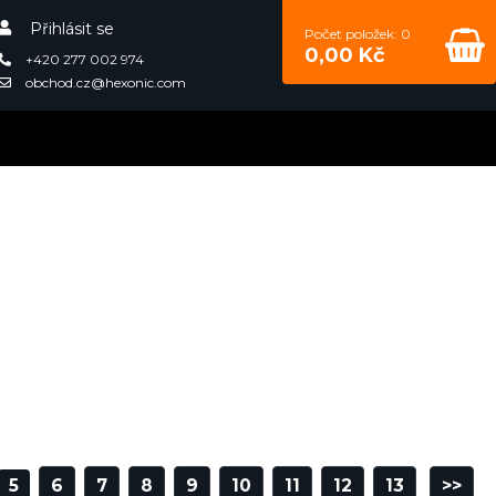
Přihlásit se
Počet položek: 0
0,00 Kč
+420 277 002 974
obchod.cz@hexonic.com
5
6
7
8
9
10
11
12
13
>>