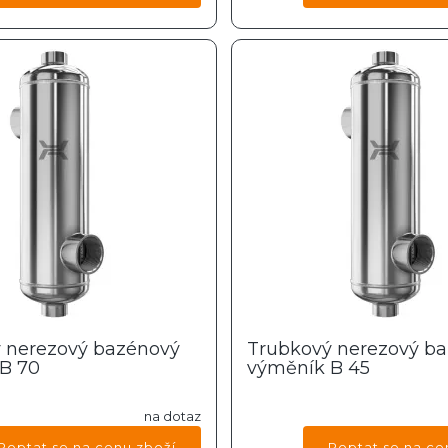
 nerezový bazénový
Trubkový nerezový b
B 70
výměník B 45
na dotaz