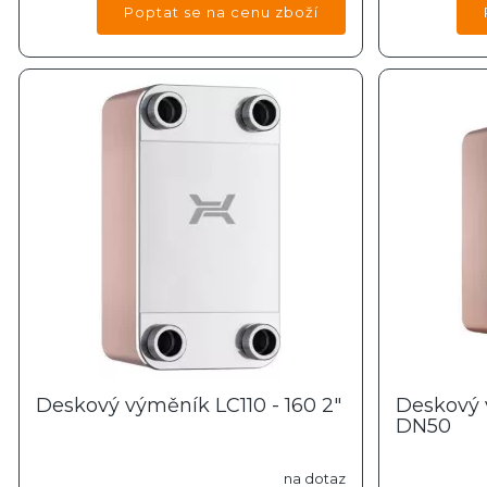
Deskový výměník LC110 - 160 2"
Deskový 
DN50
na dotaz