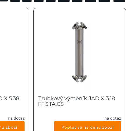
 X 5.38
Trubkový výměník JAD X 3.18
FF.STA.CS
na dotaz
na dotaz