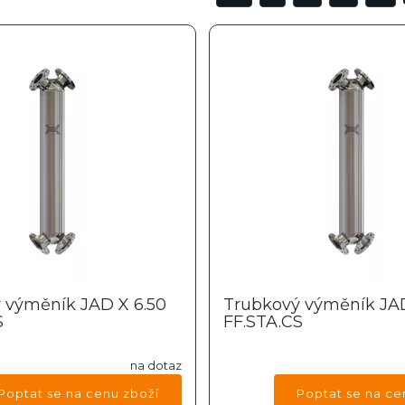
 výměník JAD X 6.50
Trubkový výměník JAD
S
FF.STA.CS
na dotaz