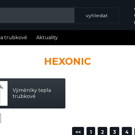
la trubkové
Aktuality
HEXONIC
Výměníky tepla
trubkové
<<
1
2
3
4