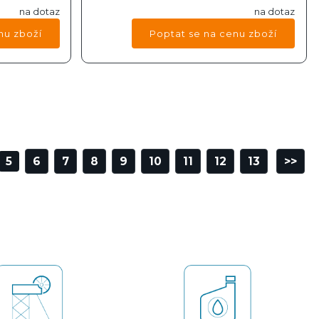
na dotaz
na dotaz
5
6
7
8
9
10
11
12
13
>>