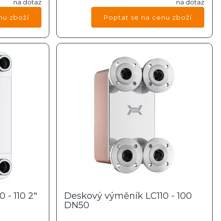
na dotaz
na dotaz
 - 110 2"
Deskový výměník LC110 - 100
DN50