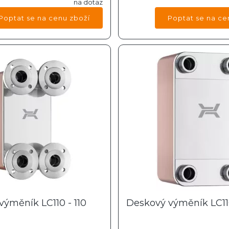
na dotaz
výměník LC110 - 110
Deskový výměník LC110