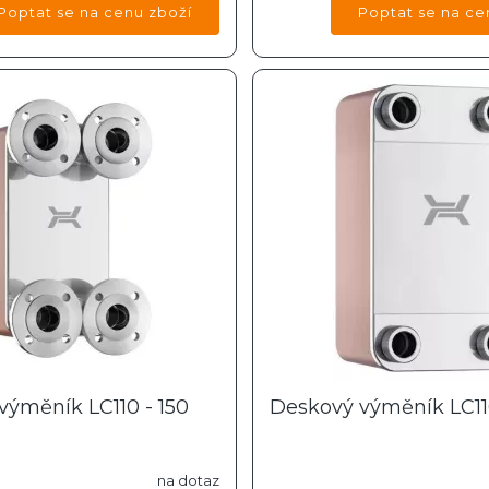
výměník LC110 - 150
Deskový výměník LC110
na dotaz