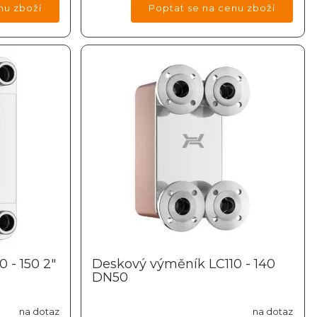
 - 150 2"
Deskový výměník LC110 - 140
DN50
na dotaz
na dotaz