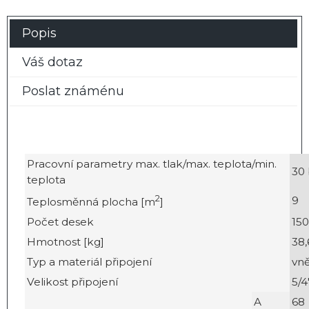
Popis
Váš dotaz
Poslat známénu
Pracovní parametry max. tlak/max. teplota/min.
30 
teplota
2
9
Teplosměnná plocha [m
]
Počet desek
150
Hmotnost [kg]
38,
Typ a materiál připojení
vně
Velikost připojení
5/4
A
68