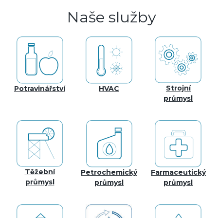
Naše služby
Strojní
Potravinářství
HVAC
průmysl
Těžební
Petrochemický
Farmaceutický
průmysl
průmysl
průmysl