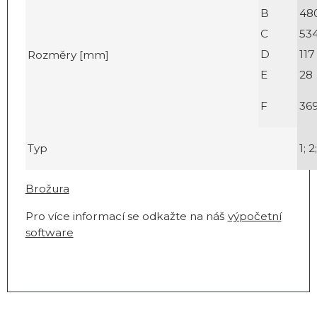
B
48
C
53
D
117
Rozměry [mm]
E
28
F
36
Typ
1; 2
Brožura
Pro více informací se odkažte na náš
výpočetní
software