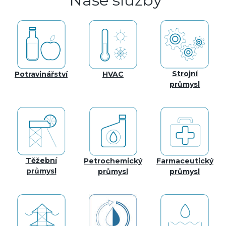
Strojní
Potravinářství
HVAC
průmysl
Těžební
Petrochemický
Farmaceutický
průmysl
průmysl
průmysl