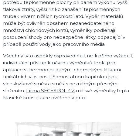
potřebu teplosměnné plochy při daném výkonu, vyšší
tlakové ztráty, vyšší riziko zanášení teplosměnných
trubek vlivem nižších rychlostí, atd. Výběr materiálů
může být ovlivněn obsahem nezanedbatelného
množství chloridových iontů, výměníky podléhají
posouzení shody pro nebezpečné látky, odpadající v
případě použití vody jako pracovního média.
Všechny tyto aspekty ospravedlňují, ne-li přímo vyžadují,
individuální přístup k návrhu výměníků tepla pro
aplikace s thermooleji a jinými chemickými látkami
unikátních vlastností. Samostatnou kapitolou jsou
vícesložkové směsi a směsi s neznámým přesným
složením.
Firma SECESPOL-CZ
má své výměníky tepla
klasické konstrukce ověřené v praxi.