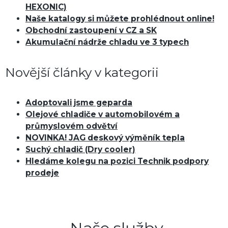
HEXONIC)
Naše katalogy si můžete prohlédnout online!
Obchodní zastoupení v CZ a SK
Akumulační nádrže chladu ve 3 typech
Novější články v kategorii
Adoptovali jsme geparda
Olejové chladiče v automobilovém a
průmyslovém odvětví
NOVINKA! JAG deskový výměník tepla
Suchý chladič (Dry cooler)
Hledáme kolegu na pozici Technik podpory
prodeje
Naše služby