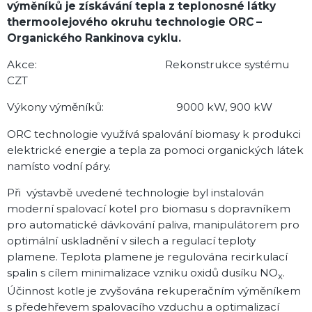
výměníků je získávání tepla z teplonosné látky
thermoolejového okruhu technologie ORC –
Organického Rankinova cyklu.
Akce: Rekonstrukce systému
CZT
Výkony výměníků: 9000 kW, 900 kW
ORC technologie využívá spalování biomasy k produkci
elektrické energie a tepla za pomoci organických látek
namísto vodní páry.
Při výstavbě uvedené technologie byl instalován
moderní spalovací kotel pro biomasu s dopravníkem
pro automatické dávkování paliva, manipulátorem pro
optimální uskladnění v silech a regulací teploty
plamene. Teplota plamene je regulována recirkulací
spalin s cílem minimalizace vzniku oxidů dusíku NO
.
x
Účinnost kotle je zvyšována rekuperačním výměníkem
s předehřevem spalovacího vzduchu a optimalizací