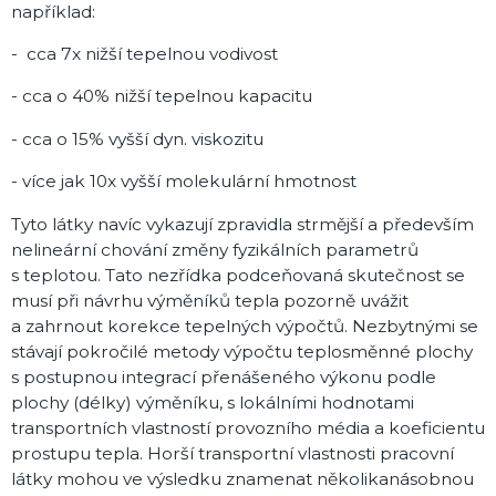
například:
- cca 7x nižší tepelnou vodivost
- cca o 40% nižší tepelnou kapacitu
- cca o 15% vyšší dyn. viskozitu
- více jak 10x vyšší molekulární hmotnost
Tyto látky navíc vykazují zpravidla strmější a především
nelineární chování změny fyzikálních parametrů
s teplotou. Tato nezřídka podceňovaná skutečnost se
musí při návrhu výměníků tepla pozorně uvážit
a zahrnout korekce tepelných výpočtů. Nezbytnými se
stávají pokročilé metody výpočtu teplosměnné plochy
s postupnou integrací přenášeného výkonu podle
plochy (délky) výměníku, s lokálními hodnotami
transportních vlastností provozního média a koeficientu
prostupu tepla. Horší transportní vlastnosti pracovní
látky mohou ve výsledku znamenat několikanásobnou