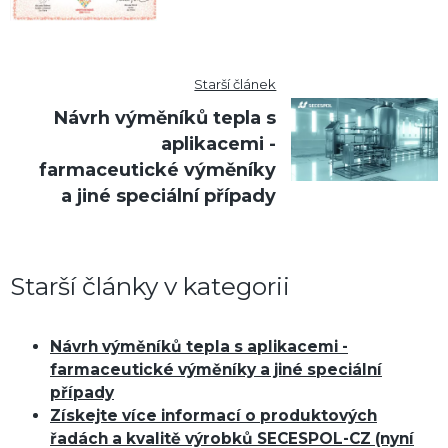
Starší článek
Návrh výměníků tepla s
aplikacemi -
farmaceutické výměníky
a jiné speciální případy
Starší články v kategorii
Návrh výměníků tepla s aplikacemi -
farmaceutické výměníky a jiné speciální
případy
Získejte více informací o produktových
řadách a kvalitě výrobků SECESPOL-CZ (nyní