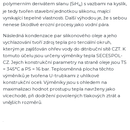
polymerním derivátem silanu (SiH
) s vazbami na kyslík,
4
je tedy tvořen stavební jednotkou silikonu, mající
vynikající tepelné vlastnosti. Další výhodou je, že s sebou
nenese škodlivé erozní procesy jako vodní pára.
Následná kondenzace par silikonového oleje a jeho
vychlazování tvoří zdroj tepla pro terciální okruh,
kterým je zajišťován ohřev vody do ditribuční sítě CZT. K
tomuto účelu jsou určeny výměníky tepla SECESPOL-
CZ. Jejich konstrukční parametry na straně oleje jsou TS
= 345°C a PS = 16 bar. Teplosměnná plocha těchto
výměníků je tvořena U-trubkami z uhlíkové
konstrukční oceli. Výměníky jsou s ohledem na
maximalizaci hodnot prostupu tepla navrženy jako
vícechodé, při dodržení povolených tlakových ztrát a
vnějších rozměrů.