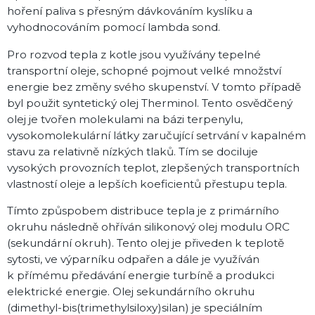
hoření paliva s přesným dávkováním kyslíku a
vyhodnocováním pomocí lambda sond.
Pro rozvod tepla z kotle jsou využívány tepelné
transportní oleje, schopné pojmout velké množství
energie bez změny svého skupenství. V tomto případě
byl použit syntetický olej Therminol. Tento osvědčený
olej je tvořen molekulami na bázi terpenylu,
vysokomolekulární látky zaručující setrvání v kapalném
stavu za relativně nízkých tlaků. Tím se dociluje
vysokých provozních teplot, zlepšených transportních
vlastností oleje a lepších koeficientů přestupu tepla.
Tímto způspobem distribuce tepla je z primárního
okruhu následně ohříván silikonový olej modulu ORC
(sekundární okruh). Tento olej je přiveden k teplotě
sytosti, ve výparníku odpařen a dále je využíván
k přímému předávání energie turbíně a produkci
elektrické energie. Olej sekundárního okruhu
(dimethyl-bis(trimethylsiloxy)silan) je speciálním