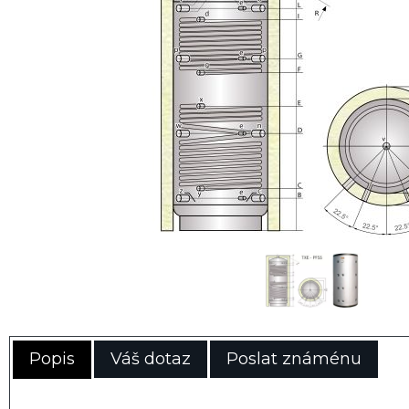
Popis
Váš dotaz
Poslat známénu