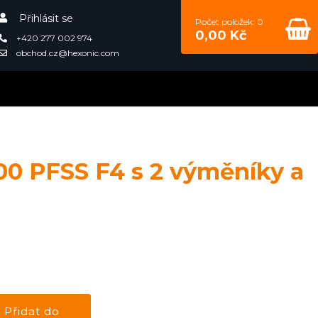
Přihlásit se
Počet položek: 0
0,00 Kč
+420 277 002 974
obchod.cz@hexonic.com
00 PFSS F4 s 2 výměníky a