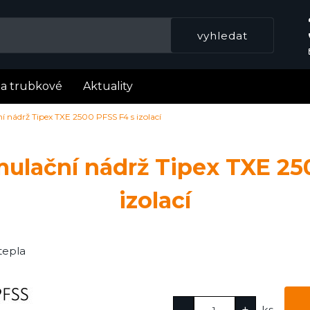
la trubkové
Aktuality
 nádrž Tipex TXE 2500 PFSS F4 s izolací
ulační nádrž Tipex TXE 25
izolací
tepla
ks