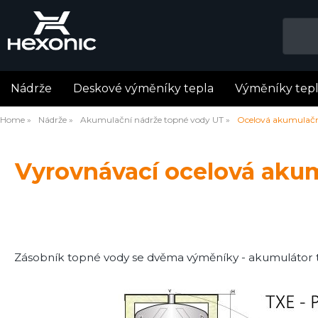
Nádrže
Deskové výměníky tepla
Výměníky tep
Home
Nádrže
Akumulační nádrže topné vody UT
Ocelová akumulační
Vyrovnávací ocelová akum
Zásobník topné vody se dvěma výměníky - akumulátor 