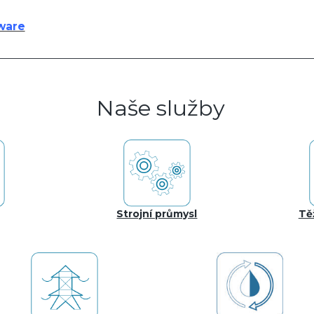
ware
Naše služby
Strojní průmysl
Tě