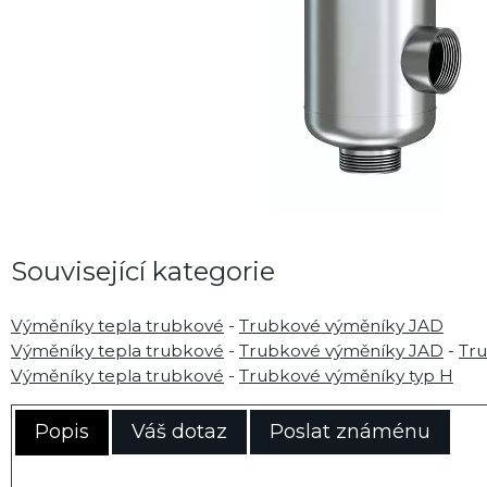
Související kategorie
Výměníky tepla trubkové
-
Trubkové výměníky JAD
Výměníky tepla trubkové
-
Trubkové výměníky JAD
-
Tr
Výměníky tepla trubkové
-
Trubkové výměníky typ H
Popis
Váš dotaz
Poslat známénu