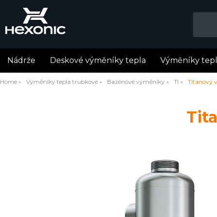
Nádrže
Deskové výměníky tepla
Výměníky tep
Home
Výměníky tepla trubkové
Bazénové výměníky
TI
Titanový 
Tit