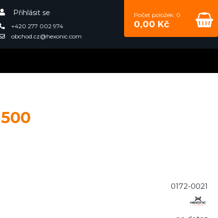
Přihlásit se
Počet položek: 0
0,00 Kč
+420 277 002 974
obchod.cz@hexonic.com
I500
0172-0021