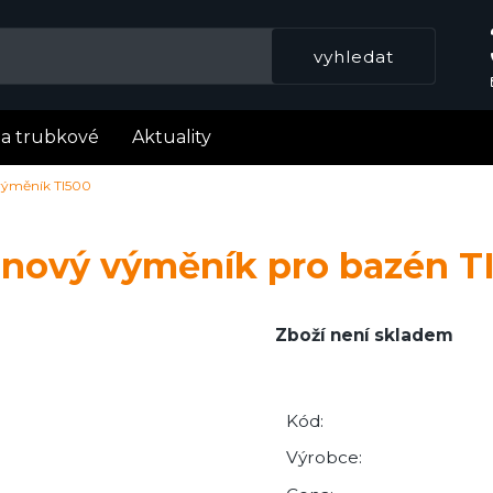
la trubkové
Aktuality
výměník TI500
anový výměník pro bazén T
Zboží není skladem
Kód:
Výrobce: