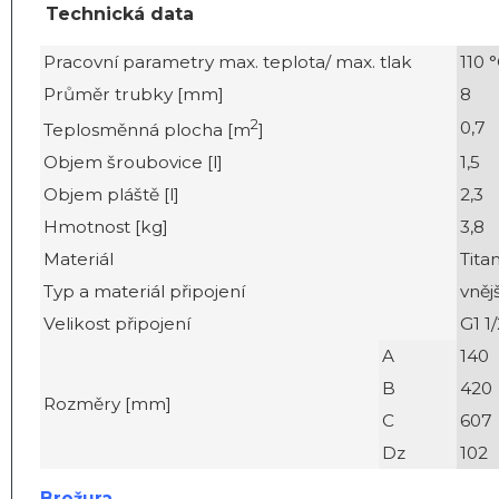
Technická data
Pracovní parametry max. teplota/ max. tlak
110 °
Průměr trubky [mm]
8
2
0,7
Teplosměnná plocha [m
]
Objem šroubovice [l]
1,5
Objem pláště [l]
2,3
Hmotnost [kg]
3,8
Materiál
Tita
Typ a materiál připojení
vnějš
Velikost připojení
G1 1/
A
140
B
420
Rozměry [mm]
C
607
Dz
102
Brožura