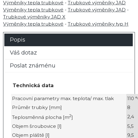
Výměníky tepla trubkové
-
Trubkové výměníky JAD
Výměníky tepla trubkové
-
Trubkové výměníky JAD
-
Trubkové výměníky JAD X
Výměníky tepla trubkové
-
Trubkové výměníky typ H
Popis
Váš dotaz
Poslat známénu
Technická data
Pracovní parametry max. teplota/ max. tlak
110 °
Průměr trubky [mm]
8
2
2,4
Teplosměnná plocha [m
]
Objem šroubovice [l]
5,5
Objem pláště [l]
9,5