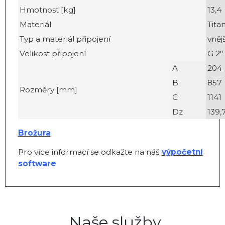
Hmotnost [kg]
13,4
Materiál
Tita
Typ a materiál připojení
vnějš
Velikost připojení
G 2"
A
204
B
857
Rozměry [mm]
C
1141
Dz
139,
Brožura
Pro více informací se odkažte na náš
výpočetní
software
Naše služby