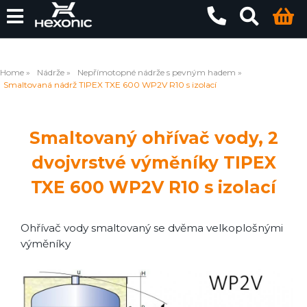
Home
Nádrže
Nepřímotopné nádrže s pevným hadem
Smaltovaná nádrž TIPEX TXE 600 WP2V R10 s izolací
Smaltovaný ohřívač vody, 2
dvojvrstvé výměníky TIPEX
TXE 600 WP2V R10 s izolací
Ohřívač vody smaltovaný se dvěma velkoplošnými
výměníky