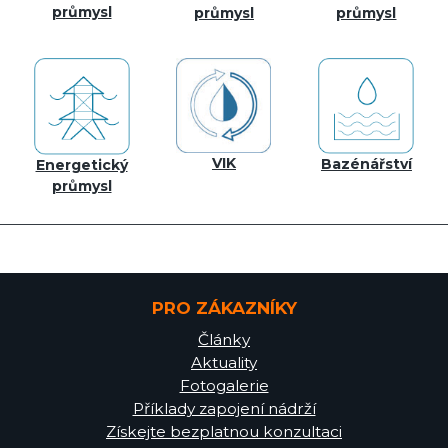
průmysl
průmysl
průmysl
VIK
Bazénářství
Energetický
průmysl
PRO ZÁKAZNÍKY
Články
Aktuality
Fotogalerie
Příklady zapojení nádrží
Získejte bezplatnou konzultaci