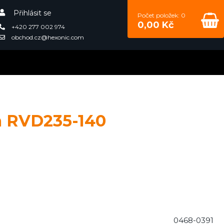
Přihlásit se
Počet položek: 0
0,00 Kč
+420 277 002 974
obchod.cz@hexonic.com
a RVD235-140
0468-0391