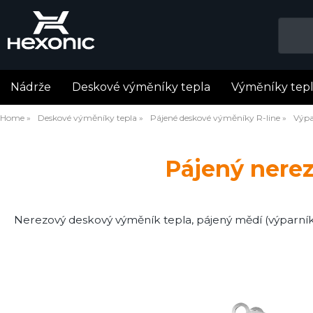
Nádrže
Deskové výměníky tepla
Výměníky tep
Home
Deskové výměníky tepla
Pájené deskové výměníky R-line
Výpa
Pájený nere
Nerezový deskový výměník tepla, pájený mědí (výparní