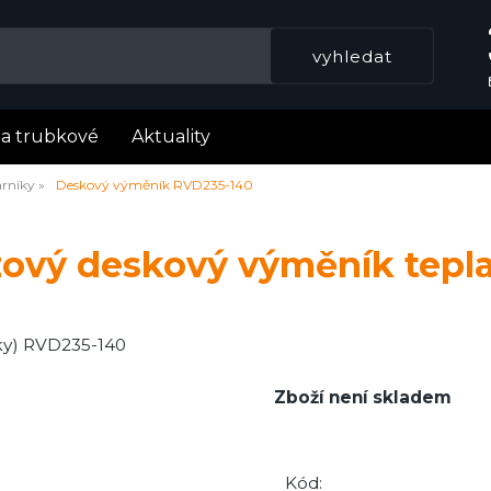
la trubkové
Aktuality
rníky
Deskový výměník RVD235-140
zový deskový výměník tepl
ky) RVD235-140
Zboží není skladem
Kód: