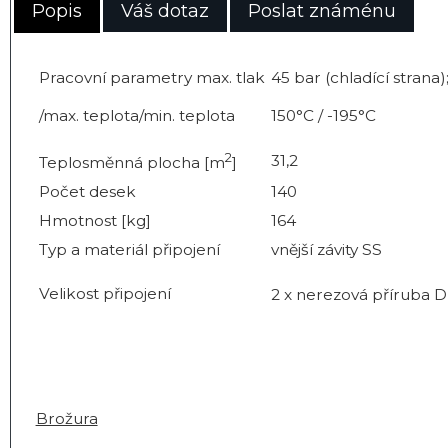
Popis
Váš dotaz
Poslat známénu
Pracovní parametry max. tlak
45 bar (chladící strana)
/max. teplota/min. teplota
150°C / -195°C
2
31,2
Teplosměnná plocha [m
]
Počet desek
140
Hmotnost [kg]
164
Typ a materiál připojení
vnější závity SS
Velikost připojení
2 x nerezová příruba D
Brožura