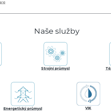
are
Naše služby
Strojní průmysl
Tě
VIK
Energetický průmysl