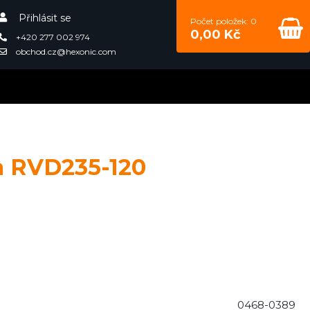
Přihlásit se
Počet položek: 0
0,00 Kč
+420 277 002 974
obchod.cz@hexonic.com
a RVD235-120
0468-0389