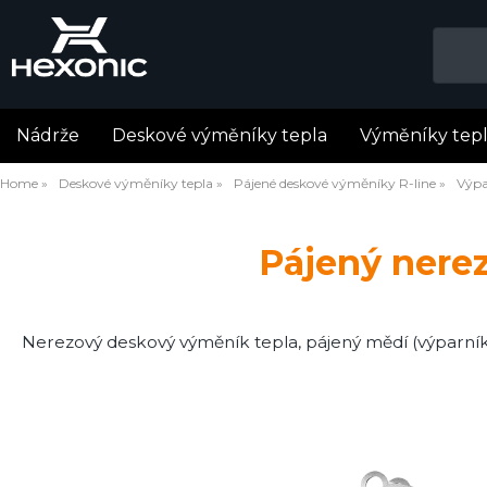
Nádrže
Deskové výměníky tepla
Výměníky tep
Home
Deskové výměníky tepla
Pájené deskové výměníky R-line
Výpa
Pájený nere
Nerezový deskový výměník tepla, pájený mědí (výparní