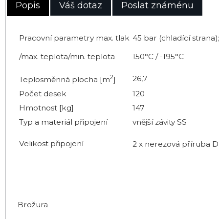
Popis
Váš dotaz
Poslat známénu
Pracovní parametry max. tlak
45 bar (chladící strana)
/max. teplota/min. teplota
150°C / -195°C
2
26,7
Teplosměnná plocha [m
]
Počet desek
120
Hmotnost [kg]
147
Typ a materiál připojení
vnější závity SS
Velikost připojení
2 x nerezová příruba D
Brožura