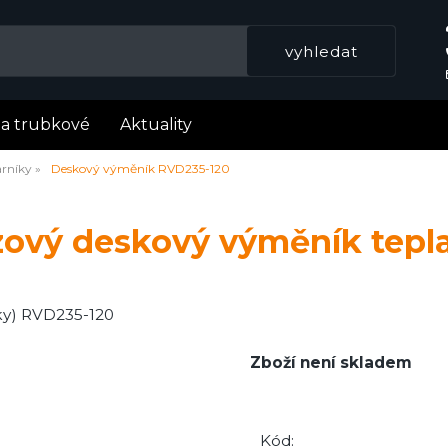
la trubkové
Aktuality
rníky
Deskový výměník RVD235-120
zový deskový výměník tepl
ky) RVD235-120
Zboží není skladem
Kód: