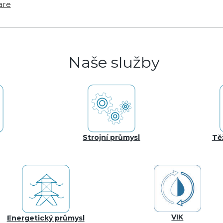
are
Naše služby
Strojní průmysl
Tě
VIK
Energetický průmysl