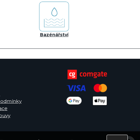
Bazénářství
k
podmínky
ace
ouvy