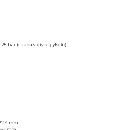
; 25 bar (strana vody a glykolu)
 22,4 mm
 16,1 mm