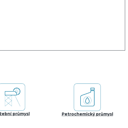
žební průmysl
Petrochemický průmysl