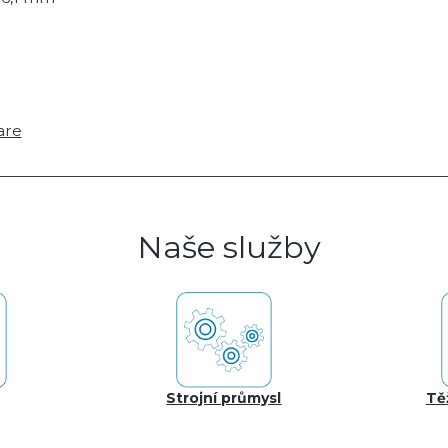
are
Naše služby
Strojní průmysl
Tě