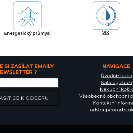
VIK
Energetický průmysl
E SI ZASÍLAT EMAILY
NAVIGACE
EWSLETTER ?
Úvodní strana
Katalog zboží
Nákupní koší
Všeobecné obchodní 
Kontaktní inform
odstoupeni od sml