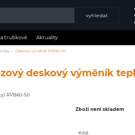
la trubkové
Aktuality
rníky
Deskový výměník RVB60-50
ezový deskový výměník tep
íky) RVB60-50
Zboží není skladem
Kód: