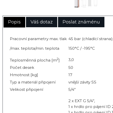
Popis
Váš dotaz
Poslat známénu
Pracovní parametry max. tlak
45 bar (chladící strana)
/max. teplota/min. teplota
150°C / -195°C
2
3,0
Teplosměnná plocha [m
]
Počet desek
50
Hmotnost [kg]
17
Typ a materiál připojení
vnější závity SS
Velikost připojení
5/4"
2 x EXT G 5/4",
1 x hrdlo pro pájení ID
1 x hrdlo pro pájení ID