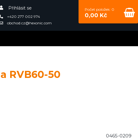
Přihlásit se
Počet položek: 0
0,00 Kč
+420 277 002 974
obchod.cz@hexonic.com
la RVB60-50
0465-0209