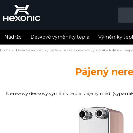
Nádrže
Deskové výměníky tepla
Výměníky tep
Home
Deskové výměníky tepla
Pájené deskové výměníky R-line
Výpa
Pájený ner
Nerezový deskový výměník tepla, pájený mědí (výparn