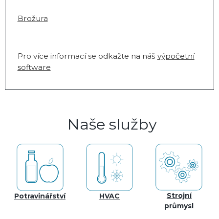
Brožura
Pro více informací se odkažte na náš
výpočetní
software
Naše služby
Strojní
Potravinářství
HVAC
průmysl