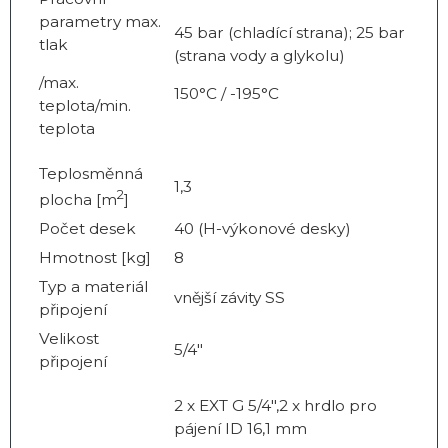
parametry max.
45 bar (chladící strana); 25 bar
tlak
(strana vody a glykolu)
/max.
150°C / -195°C
teplota/min.
teplota
Teplosměnná
1,3
2
plocha [m
]
Počet desek
40 (H-výkonové desky)
Hmotnost [kg]
8
Typ a materiál
vnější závity SS
připojení
Velikost
5/4"
připojení
2 x EXT G 5/4",2 x hrdlo pro
pájení ID 16,1 mm