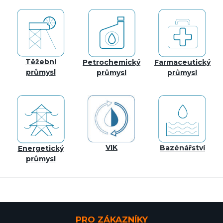
Těžební
Petrochemický
Farmaceutický
průmysl
průmysl
průmysl
VIK
Bazénářství
Energetický
průmysl
PRO ZÁKAZNÍKY