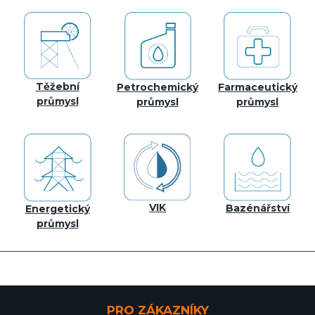
Těžební
Petrochemický
Farmaceutický
průmysl
průmysl
průmysl
VIK
Bazénářství
Energetický
průmysl
PRO ZÁKAZNÍKY