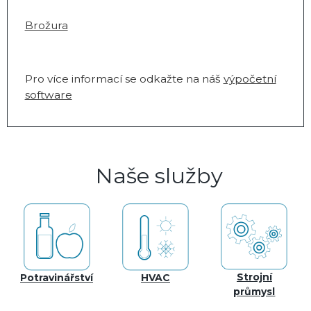
Brožura
Pro více informací se odkažte na náš
výpočetní
software
Naše služby
Strojní
Potravinářství
HVAC
průmysl