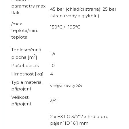
parametry max.
45 bar (chladící strana); 25 bar
tlak
(strana vody a glykolu)
/max.
150°C / -195°C
teplota/min.
teplota
Teplosměnná
1,5
2
plocha [m
]
Počet desek
10
Hmotnost [kg]
4
Typ a materiál
vnější závity SS
připojení
Velikost
3/4"
připojení
2 x EXT G 3/4",2 x hrdlo pro
pájení ID 16,1 mm