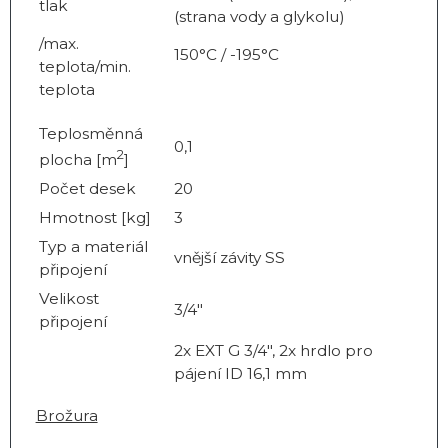
tlak
(strana vody a glykolu)
/max.
150°C / -195°C
teplota/min.
teplota
Teplosměnná
0,1
2
plocha [m
]
Počet desek
20
Hmotnost [kg]
3
Typ a materiál
vnější závity SS
připojení
Velikost
3/4"
připojení
2x EXT G 3/4", 2x hrdlo pro
pájení ID 16,1 mm
Brožura