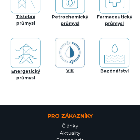
Těžební
Petrochemický
Farmaceutický
průmysl
průmysl
průmysl
VIK
Bazénářství
Energetický
průmysl
PRO ZÁKAZNÍKY
Články
Aktuality