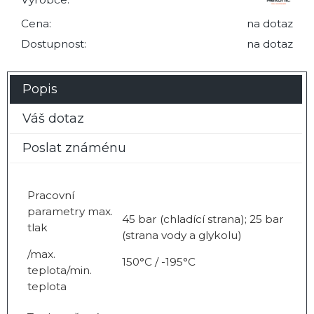
Cena:
na dotaz
Dostupnost:
na dotaz
Popis
Váš dotaz
Poslat známénu
Pracovní
parametry max.
45 bar (chladící strana); 25 bar
tlak
(strana vody a glykolu)
/max.
150°C / -195°C
teplota/min.
teplota