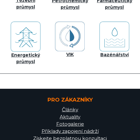
Těžební
Petrochemický
Farmaceutický
průmysl
průmysl
průmysl
VIK
Bazénářství
Energetický
průmysl
PRO ZÁKAZNÍKY
Články
Aktuality
Fotogalerie
Příklady zapojení nádrží
Získejte bezplatnou konzultaci