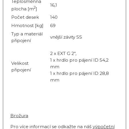
Teplosměnná
16,1
2
plocha [m
]
Počet desek
140
Hmotnost [kg]
69
Typ a materiál
vnější závity SS
připojení
2 x EXT G 2",
1 x hrdlo pro pájení ID 54,2
Velikost
mm
připojení
1 x hrdlo pro pájení ID 28,8
mm
Brožura
Pro více informací se odkažte na náš
výpočetní