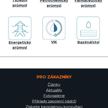
Těžební
Petrochemický
Farmaceutický
průmysl
průmysl
průmysl
VIK
Bazénářství
Energetický
průmysl
PRO ZÁKAZNÍKY
Články
Aktuality
Fotogalerie
Příklady zapojení nádrží
Získejte bezplatnou konzultaci