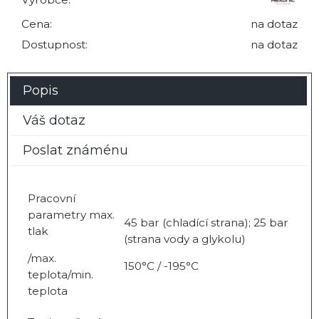
Cena:
na dotaz
Dostupnost:
na dotaz
Popis
Váš dotaz
Poslat známénu
Pracovní
parametry max.
45 bar (chladící strana); 25 bar
tlak
(strana vody a glykolu)
/max.
150°C / -195°C
teplota/min.
teplota