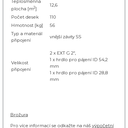
Teplosměnná
12,6
2
plocha [m
]
Počet desek
110
Hmotnost [kg]
56
Typ a materiál
vnější závity SS
připojení
2 x EXT G 2",
1 x hrdlo pro pájení ID 54,2
Velikost
mm
připojení
1 x hrdlo pro pájení ID 28,8
mm
Brožura
Pro více informací se odkažte na náš
výpočetní