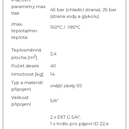
parametry max.
45 bar (chladící strana); 25 bar
tlak
(strana vody a glykolu)
/max.
150°C / -195°C
teplota/min.
teplota
Teplosměnná
2,4
2
plocha [m
]
Počet desek
40
Hmotnost [kg]
14
Typ a materiál
vnější závity SS
připojení
Velikost
5/4"
připojení
2 x EXT G 5/4",
1 x hrdlo pro pájení ID 22,4