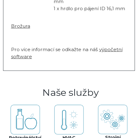
mm
1 x hrdlo pro pájení ID 16,1 mm
Brožura
Pro více informací se odkažte na náš
výpočetní
software
Naše služby
Strojní
Potravinářství
HVAC