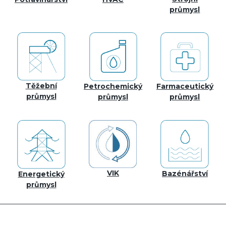
průmysl
Těžební
Petrochemický
Farmaceutický
průmysl
průmysl
průmysl
VIK
Bazénářství
Energetický
průmysl