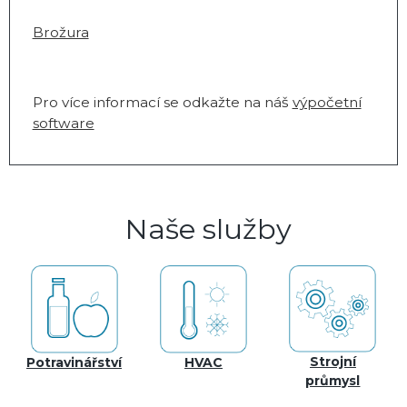
Brožura
Pro více informací se odkažte na náš
výpočetní
software
Naše služby
Strojní
Potravinářství
HVAC
průmysl