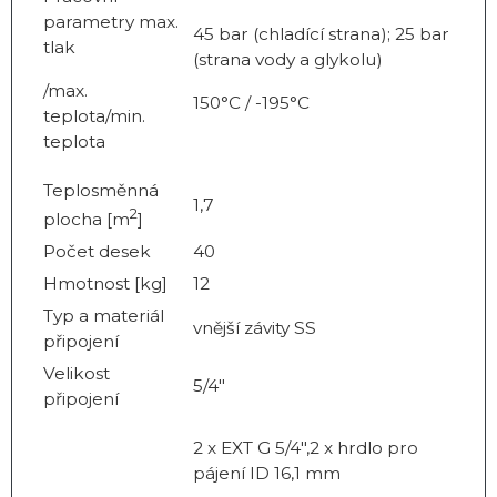
parametry max.
45 bar (chladící strana); 25 bar
tlak
(strana vody a glykolu)
/max.
150°C / -195°C
teplota/min.
teplota
Teplosměnná
1,7
2
plocha [m
]
Počet desek
40
Hmotnost [kg]
12
Typ a materiál
vnější závity SS
připojení
Velikost
5/4"
připojení
2 x EXT G 5/4",2 x hrdlo pro
pájení ID 16,1 mm