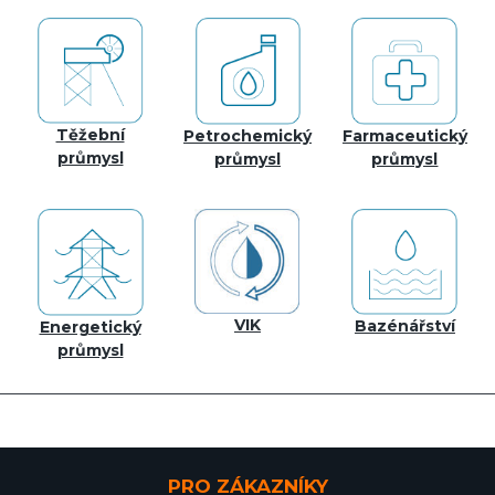
Těžební
Petrochemický
Farmaceutický
průmysl
průmysl
průmysl
VIK
Bazénářství
Energetický
průmysl
PRO ZÁKAZNÍKY