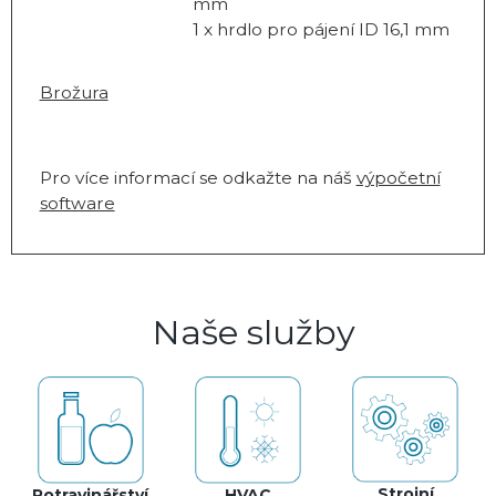
mm
1 x hrdlo pro pájení ID 16,1 mm
Brožura
Pro více informací se odkažte na náš
výpočetní
software
Naše služby
Strojní
Potravinářství
HVAC