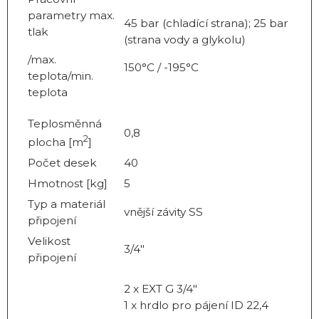
parametry max.
45 bar (chladící strana); 25 bar
tlak
(strana vody a glykolu)
/max.
150°C / -195°C
teplota/min.
teplota
Teplosměnná
0,8
2
plocha [m
]
Počet desek
40
Hmotnost [kg]
5
Typ a materiál
vnější závity SS
připojení
Velikost
3/4"
připojení
2 x EXT G 3/4"
1 x hrdlo pro pájení ID 22,4