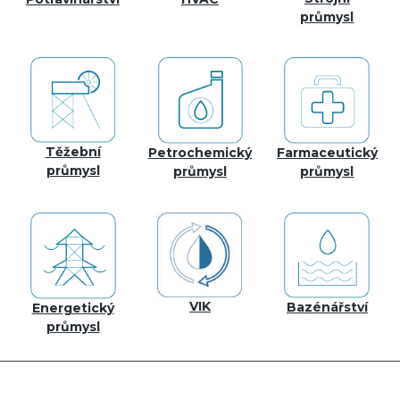
průmysl
Těžební
Petrochemický
Farmaceutický
průmysl
průmysl
průmysl
VIK
Bazénářství
Energetický
průmysl