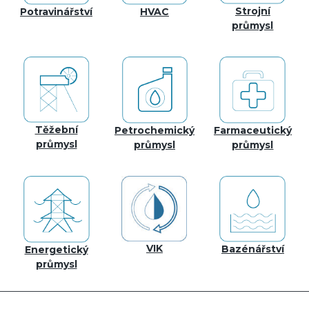
Strojní
Potravinářství
HVAC
průmysl
Těžební
Petrochemický
Farmaceutický
průmysl
průmysl
průmysl
VIK
Bazénářství
Energetický
průmysl