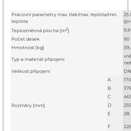
Pracovní parametry max. tlak/max. teplota/min.
25 
teplota
(pr
2
9,9
Teplosměnná plocha [m
]
Počet desek
90
Hmotnost [kg]
39,
vně
Typ a materiál připojení
ne
Velikost připojení
DN
A
17
B
37
C
46
D
25
Rozměry [mm]
E
28;
F
22