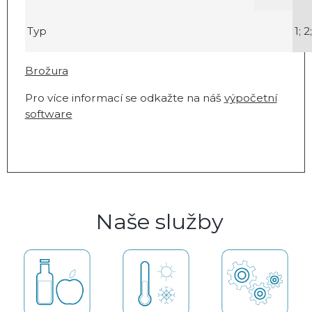
Typ
1; 2
Brožura
Pro více informací se odkažte na náš
výpočetní
software
Naše služby