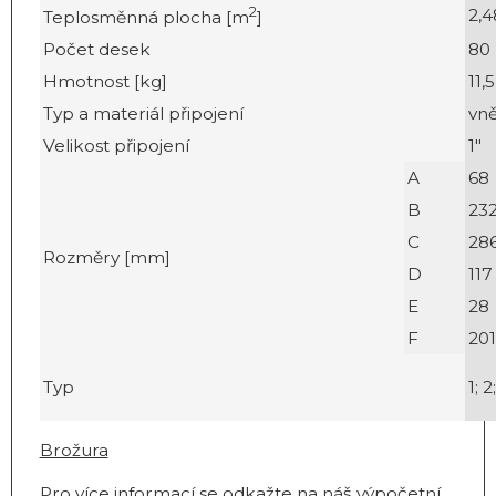
2
2,4
Teplosměnná plocha [m
]
Počet desek
80
Hmotnost [kg]
11,5
Typ a materiál připojení
vně
Velikost připojení
1"
A
68
B
23
C
28
Rozměry [mm]
D
117
E
28
F
201
Typ
1; 2
Brožura
Pro více informací se odkažte na náš
výpočetní