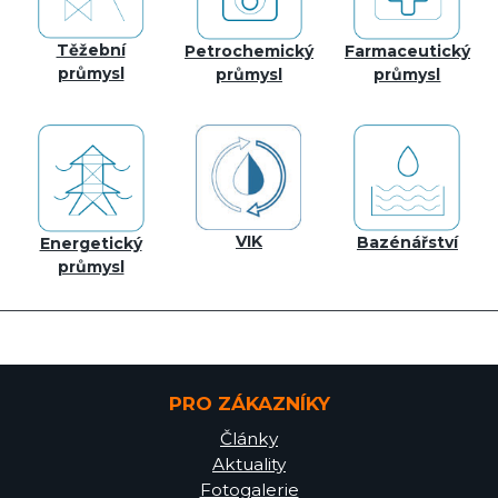
Těžební
Petrochemický
Farmaceutický
průmysl
průmysl
průmysl
VIK
Bazénářství
Energetický
průmysl
PRO ZÁKAZNÍKY
Články
Aktuality
Fotogalerie