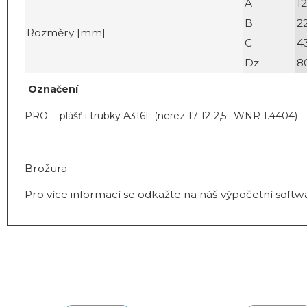
A
1
B
2
Rozměry [mm]
C
4
Dz
8
Označení
PRO - plášť i trubky A316L (nerez 17-12-2,5 ; WNR 1.4404)
Brožura
Pro více informací se odkažte na náš
výpočetní softw