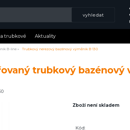
la trubkové
Aktuality
ík B-line
Trubkový nerezový bazénový výměník B 130
řovaný trubkový bazénový 
30
Zboží není skladem
Kód: