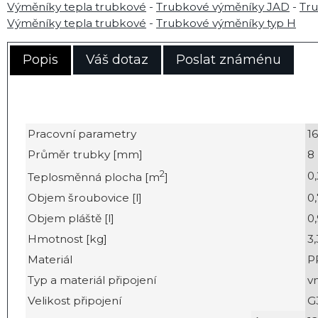
Výměníky tepla trubkové
-
Trubkové výměníky JAD
-
Tr
Výměníky tepla trubkové
-
Trubkové výměníky typ H
Popis
Váš dotaz
Poslat známénu
Pracovní parametry
16
Průměr trubky [mm]
8
2
0
Teplosměnná plocha [m
]
Objem šroubovice [l]
0,
Objem pláště [l]
0
Hmotnost [kg]
3,
Materiál
P
Typ a materiál připojení
vn
Velikost připojení
G3