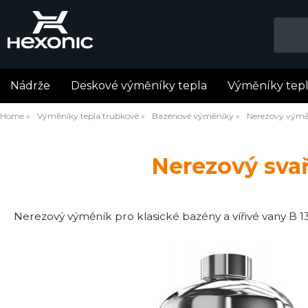
Nádrže
Deskové výměníky tepla
Výměníky tep
Home
Výměníky tepla trubkové
Bazénové výměníky
Nerezový výměn
Nerezový sva
Nerezový výměník pro klasické bazény a vířivé vany B 1