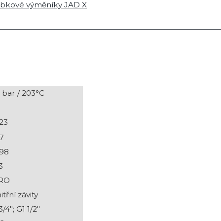
ubkové výměníky JAD X
 bar / 203°C
,23
7
,98
3
RO
itřní závity
/4"; G1 1/2"