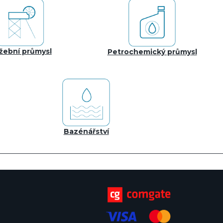
žební průmysl
Petrochemický průmysl
Bazénářství