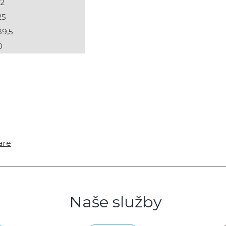
22
25
39,5
0
are
Naše služby