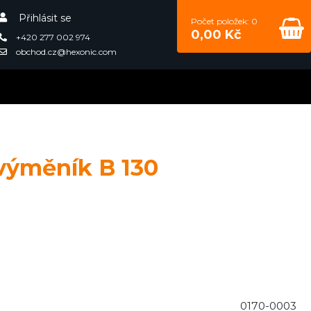
Přihlásit se
Počet položek: 0
0,00 Kč
+420 277 002 974
obchod.cz@hexonic.com
výměník B 130
0170-0003