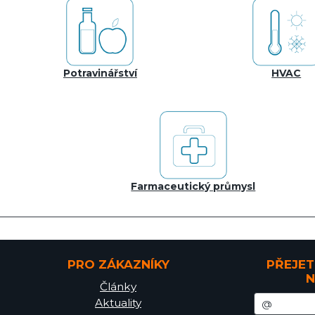
Potravinářství
HVAC
Farmaceutický průmysl
PRO ZÁKAZNÍKY
PŘEJET
N
Články
Aktuality