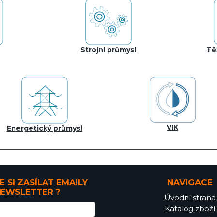
Strojní průmysl
Tě
VIK
Energetický průmysl
E SI ZASÍLAT EMAILY
NAVIGACE
EWSLETTER ?
Úvodní strana
Katalog zboží