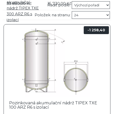
akumulační
33 880,00
Kč
15 730,00
Kč
Řadit podle:
nádrž TIPEX TXE
300 ARZ R6 s
Položek na stranu:
izolací
Dostupnost:
na
1 258,40
dotaz
24 200,00
Kč
Pozinkovaná akumulační nádrž TIPEX TXE
100 ARZ R6 s izolací