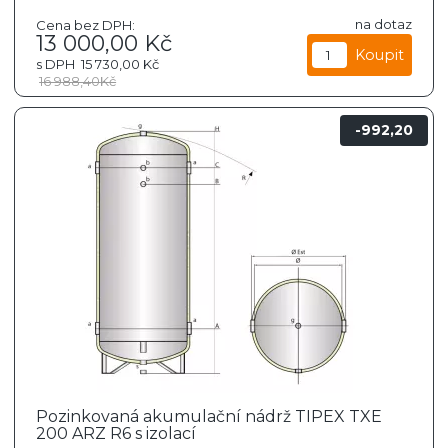
na dotaz
Cena bez DPH:
13 000,00
Kč
s DPH
15 730,00
Kč
16 988,40
Kč
992,20
Pozinkovaná akumulační nádrž TIPEX TXE
200 ARZ R6 s izolací