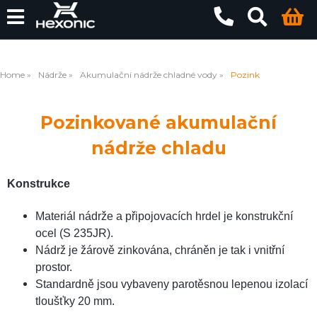
Home
Nádrže
Akumulační nádrže chladné vody
Pozink
Pozinkované akumulační
nádrže chladu
Konstrukce
Materiál nádrže a připojovacích hrdel je konstrukční
ocel (S 235JR).
Nádrž je žárově zinkována, chráněn je tak i vnitřní
prostor.
Standardně jsou vybaveny parotěsnou lepenou izolací
tloušťky 20 mm.