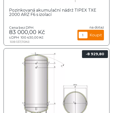
Pozinkovaná akumulační nádrž TIPEX TXE
2000 ARZ F6 s izolací
na dotaz
Cena bez DPH:
83 000,00
Kč
s DPH
100 430,00
Kč
108 137,70
Kč
8 929,80