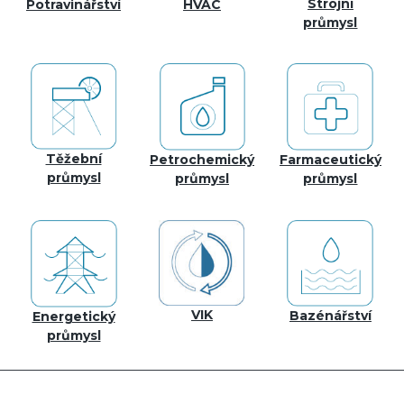
Strojní
Potravinářství
HVAC
průmysl
Těžební
Petrochemický
Farmaceutický
průmysl
průmysl
průmysl
VIK
Bazénářství
Energetický
průmysl