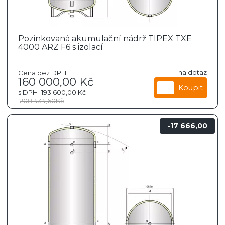
Pozinkovaná akumulační nádrž TIPEX TXE
4000 ARZ F6 s izolací
na dotaz
Cena bez DPH:
160 000,00
Kč
s DPH
193 600,00
Kč
208 434,60
Kč
17 666,00