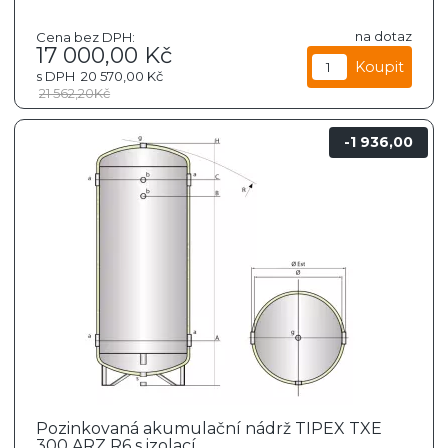
na dotaz
Cena bez DPH:
17 000,00
Kč
s DPH
20 570,00
Kč
21 562,20
Kč
1 936,00
Pozinkovaná akumulační nádrž TIPEX TXE
300 ARZ R6 s izolací