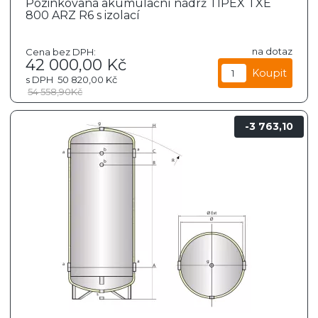
Pozinkovaná akumulační nádrž TIPEX TXE
800 ARZ R6 s izolací
na dotaz
Cena bez DPH:
42 000,00
Kč
s DPH
50 820,00
Kč
54 558,90
Kč
3 763,10