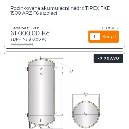
Pozinkovaná akumulační nádrž TIPEX TXE
1500 ARZ F6 s izolací
na dotaz
Cena bez DPH:
61 000,00
Kč
s DPH
73 810,00
Kč
78 734,70
Kč
7 707,70