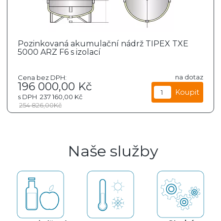
Pozinkovaná akumulační nádrž TIPEX TXE
5000 ARZ F6 s izolací
na dotaz
Cena bez DPH:
196 000,00
Kč
s DPH
237 160,00
Kč
254 826,00
Kč
Naše služby