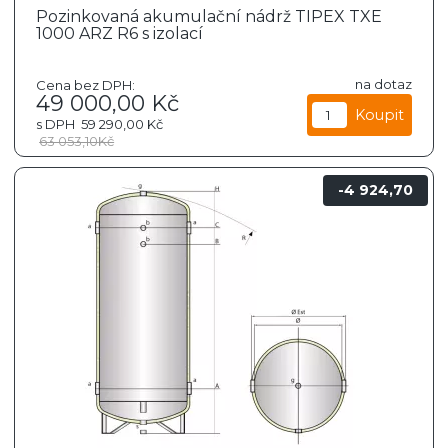
Pozinkovaná akumulační nádrž TIPEX TXE
1000 ARZ R6 s izolací
na dotaz
Cena bez DPH:
49 000,00
Kč
s DPH
59 290,00
Kč
63 053,10
Kč
4 924,70