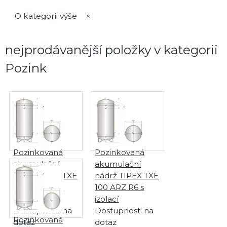
O kategorii výše
nejprodávanější položky v kategorii
Pozink
Pozinkovaná
Pozinkovaná
akumulační
akumulační
nádrž TIPEX TXE
nádrž TIPEX TXE
500 ARZ R6 s
100 ARZ R6 s
izolací
izolací
Dostupnost:
na
Dostupnost:
na
Pozinkovaná
dotaz
dotaz