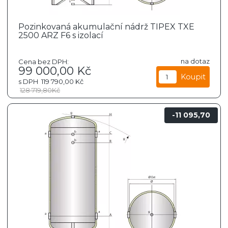
Pozinkovaná akumulační nádrž TIPEX TXE
2500 ARZ F6 s izolací
na dotaz
Cena bez DPH:
99 000,00
Kč
s DPH
119 790,00
Kč
128 719,80
Kč
11 095,70