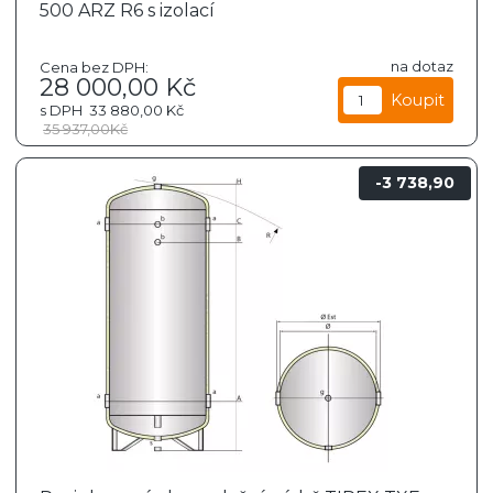
500 ARZ R6 s izolací
na dotaz
Cena bez DPH:
28 000,00
Kč
s DPH
33 880,00
Kč
35 937,00
Kč
3 738,90