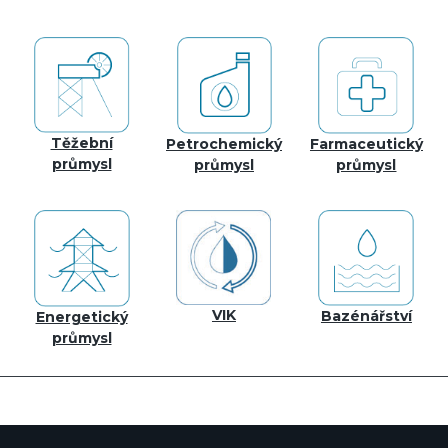
Těžební
Petrochemický
Farmaceutický
průmysl
průmysl
průmysl
VIK
Bazénářství
Energetický
průmysl