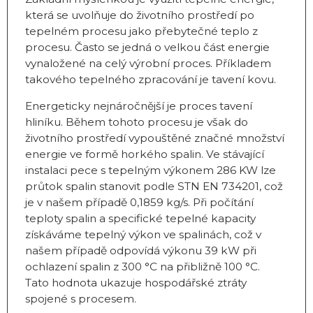
která se uvolňuje do životního prostředí po
tepelném procesu jako přebytečné teplo z
procesu. Často se jedná o velkou část energie
vynaložené na celý výrobní proces. Příkladem
takového tepelného zpracování je tavení kovu.
Energeticky nejnáročnější je proces tavení
hliníku. Během tohoto procesu je však do
životního prostředí vypouštěné značné množství
energie ve formě horkého spalin. Ve stávající
instalaci pece s tepelným výkonem 286 KW lze
průtok spalin stanovit podle STN EN 734201, což
je v našem případě 0,1859 kg/s. Při počítání
teploty spalin a specifické tepelné kapacity
získáváme tepelný výkon ve spalinách, což v
našem případě odpovídá výkonu 39 kW při
ochlazení spalin z 300 °C na přibližně 100 °C.
Tato hodnota ukazuje hospodářské ztráty
spojené s procesem.