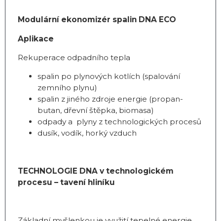
Modulární ekonomizér spalin DNA ECO
Aplikace
Rekuperace odpadního tepla
spalin po plynových kotlích (spalování
zemního plynu)
spalin z jiného zdroje energie (propan-
butan, dřevní štěpka, biomasa)
odpady a plyny z technologických procesů
dusík, vodík, horký vzduch
TECHNOLOGIE DNA v technologickém
procesu – tavení hliníku
Základní myšlenkou je využití tepelné energie,