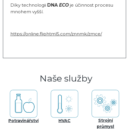
Díky technologii
DNA
ECO
je účinnost procesu
mnohem vyšší.
https://online.fliphtml5.com/znnmk/zmce/
Naše služby
Strojní
Potravinářství
HVAC
průmysl