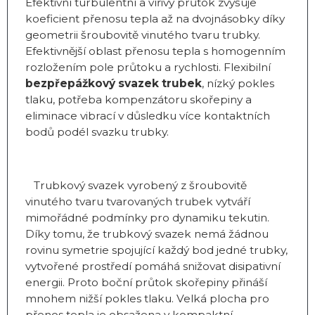
Efektivní turbulentní a vířivý průtok zvyšuje
koeficient přenosu tepla až na dvojnásobky díky
geometrii šroubovitě vinutého tvaru trubky.
Efektivnější oblast přenosu tepla s homogenním
rozložením pole průtoku a rychlosti. Flexibilní
bezpřepážkový svazek trubek
, nízký pokles
tlaku, potřeba kompenzátoru skořepiny a
eliminace vibrací v důsledku více kontaktních
bodů podél svazku trubky.
Trubkový svazek vyrobený z šroubovitě
vinutého tvaru tvarovaných trubek vytváří
mimořádné podmínky pro dynamiku tekutin.
Díky tomu, že trubkový svazek nemá žádnou
rovinu symetrie spojující každý bod jedné trubky,
vytvořené prostředí pomáhá snižovat disipativní
energii. Proto boční průtok skořepiny přináší
mnohem nižší pokles tlaku. Velká plocha pro
přenos tepla je obsažena v kompaktní