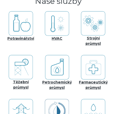
Naše služby
Strojní
Potravinářství
HVAC
průmysl
Těžební
Petrochemický
Farmaceutický
průmysl
průmysl
průmysl