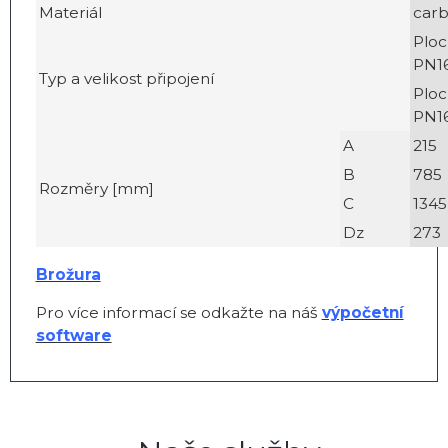
Materiál
carb
Ploc
PN16
Typ a velikost připojení
Ploc
PN16
A
215
B
785
Rozměry [mm]
C
1345
Dz
273
Brožura
Pro více informací se odkažte na náš
výpočetní
software