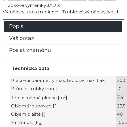
Trubkové výměníky JAD X
Výměníky tepla trubkové
-
Trubkové výměníky typ H
Popis
Váš dotaz
Poslat známénu
Technická data
Pracovní parametry max. teplota/ max. tlak
200 
Průměr trubky [mm]
10
2
7,4
Teplosměnná plocha [m
]
Objem šroubovice [l]
25,5
Objem pláště [l]
40
Hmotnost [kg]
100,