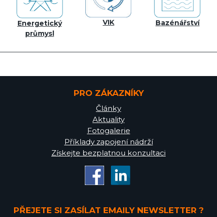
VIK
Bazénářství
Energetický
průmysl
PRO ZÁKAZNÍKY
Články
Aktuality
Fotogalerie
Příklady zapojení nádrží
Získejte bezplatnou konzultaci
PŘEJETE SI ZASÍLAT EMAILY NEWSLETTER ?