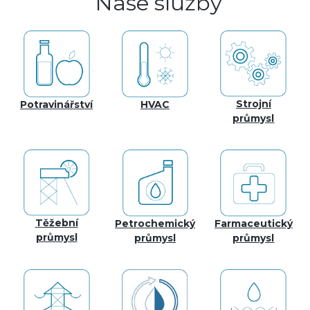
Naše služby
Strojní
Potravinářství
HVAC
průmysl
Těžební
Petrochemický
Farmaceutický
průmysl
průmysl
průmysl