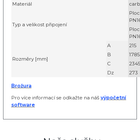
Materiál
carb
Ploc
PN16
Typ a velikost připojení
Ploc
PN16
A
215
B
1785
Rozměry [mm]
C
234
Dz
273
Brožura
Pro více informací se odkažte na náš
výpočetní
software