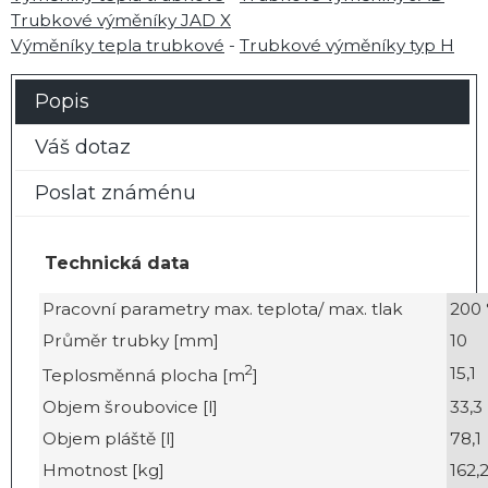
Trubkové výměníky JAD X
Výměníky tepla trubkové
-
Trubkové výměníky typ H
Popis
Váš dotaz
Poslat známénu
Technická data
Pracovní parametry max. teplota/ max. tlak
200 
Průměr trubky [mm]
10
2
15,1
Teplosměnná plocha [m
]
Objem šroubovice [l]
33,3
Objem pláště [l]
78,1
Hmotnost [kg]
162,