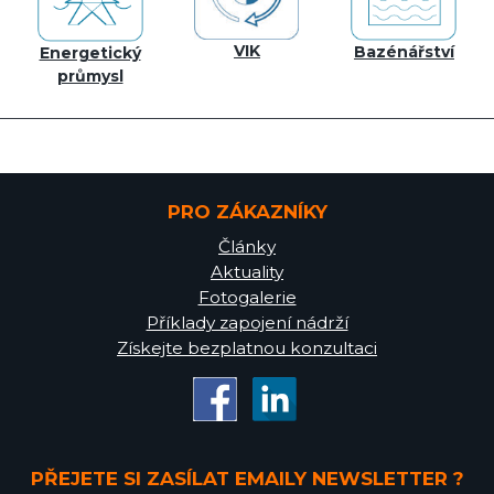
VIK
Bazénářství
Energetický
průmysl
PRO ZÁKAZNÍKY
Články
Aktuality
Fotogalerie
Příklady zapojení nádrží
Získejte bezplatnou konzultaci
PŘEJETE SI ZASÍLAT EMAILY NEWSLETTER ?