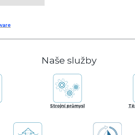
ware
Naše služby
Strojní průmysl
Tě