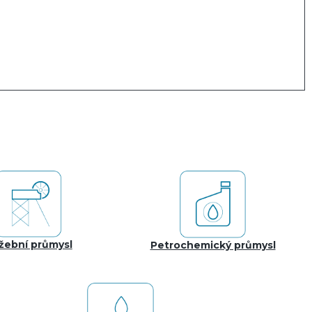
žební průmysl
Petrochemický průmysl