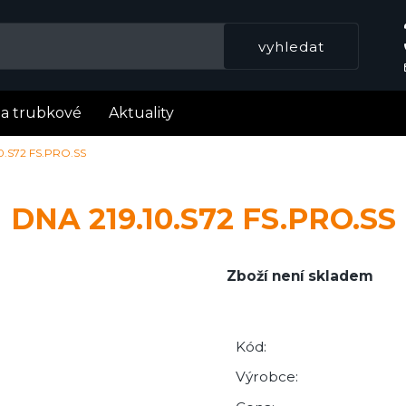
la trubkové
Aktuality
0.S72 FS.PRO.SS
DNA 219.10.S72 FS.PRO.SS
Zboží není skladem
Kód:
Výrobce: