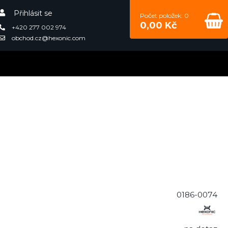
Přihlásit se
Počet položek: 0
0,00 Kč
+420 277 002 974
obchod.cz@hexonic.com
0186-0074