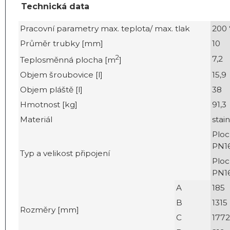
Technická data
Pracovní parametry max. teplota/ max. tlak
200 
Průměr trubky [mm]
10
2
7,2
Teplosměnná plocha [m
]
Objem šroubovice [l]
15,9
Objem pláště [l]
38
Hmotnost [kg]
91,3
Materiál
stain
Ploc
PN16
Typ a velikost připojení
Ploc
PN16
A
185
B
1315
Rozměry [mm]
C
1772