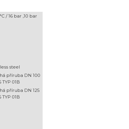
°C / 16 bar
,10 bar
less steel
há příruba DN 100
 TYP 01B
há příruba DN 125
 TYP 01B