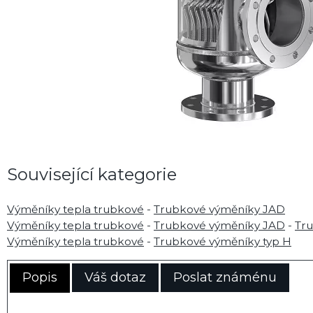
Související kategorie
Výměníky tepla trubkové
-
Trubkové výměníky JAD
Výměníky tepla trubkové
-
Trubkové výměníky JAD
-
Tr
Výměníky tepla trubkové
-
Trubkové výměníky typ H
Popis
Váš dotaz
Poslat známénu