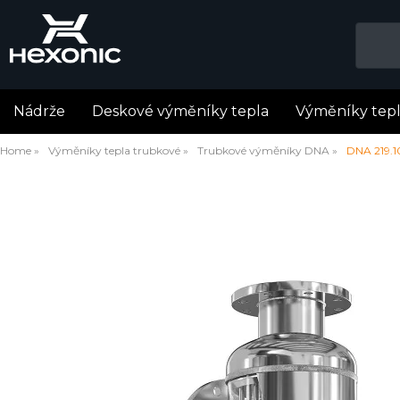
Nádrže
Deskové výměníky tepla
Výměníky tep
Home
Výměníky tepla trubkové
Trubkové výměníky DNA
DNA 219.1