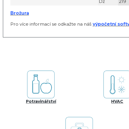
Dz
219
Brožura
Pro více informací se odkažte na náš
výpočetní soft
Potravinářství
HVAC