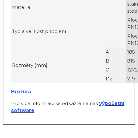
stai
Materiál
stee
Ploc
PN16
Typ a velikost připojení
Ploc
PN16
A
185
B
815
Rozměry [mm]
C
1272
Dz
219
Brožura
Pro více informací se odkažte na náš
výpočetní
software