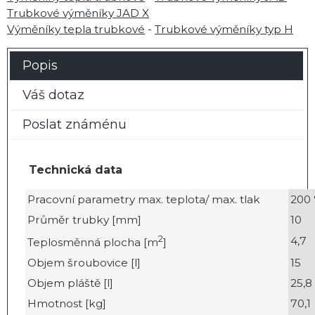
Trubkové výměníky JAD X
Výměníky tepla trubkové
-
Trubkové výměníky typ H
Popis
Váš dotaz
Poslat známénu
Technická data
Pracovní parametry max. teplota/ max. tlak
200 
Průměr trubky [mm]
10
2
4,7
Teplosměnná plocha [m
]
Objem šroubovice [l]
15
Objem pláště [l]
25,8
Hmotnost [kg]
70,1