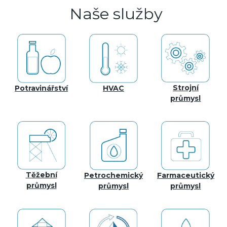
Naše služby
Strojní
Potravinářství
HVAC
průmysl
Těžební
Petrochemický
Farmaceutický
průmysl
průmysl
průmysl