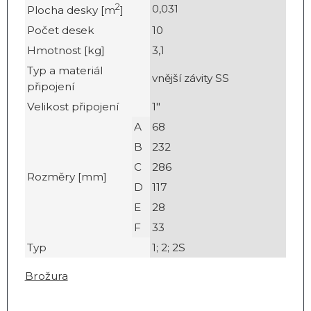
2
0,031
Plocha desky [m
]
Počet desek
10
Hmotnost [kg]
3,1
Typ a materiál
vnější závity SS
připojení
Velikost připojení
1"
A
68
B
232
C
286
Rozměry [mm]
D
117
E
28
F
33
Typ
1; 2; 2S
Brožura