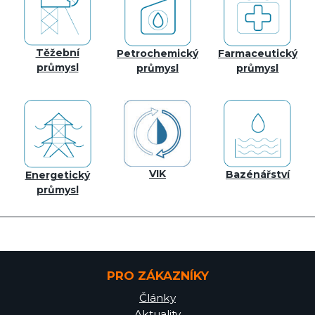
Těžební
Petrochemický
Farmaceutický
průmysl
průmysl
průmysl
VIK
Bazénářství
Energetický
průmysl
PRO ZÁKAZNÍKY
Články
Aktuality