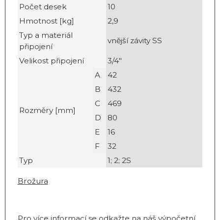
Počet desek
10
Hmotnost [kg]
2,9
Typ a materiál
vnější závity SS
připojení
Velikost připojení
3/4"
A
42
B
432
C
469
Rozměry [mm]
D
80
E
16
F
32
Typ
1; 2; 2S
Brožura
Pro více informací se odkažte na náš
výpočetní