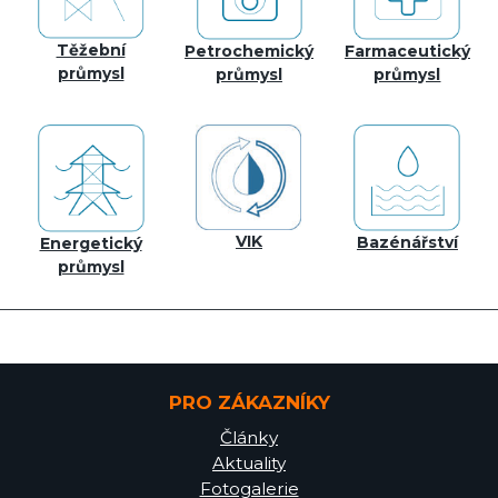
Těžební
Petrochemický
Farmaceutický
průmysl
průmysl
průmysl
VIK
Bazénářství
Energetický
průmysl
PRO ZÁKAZNÍKY
Články
Aktuality
Fotogalerie