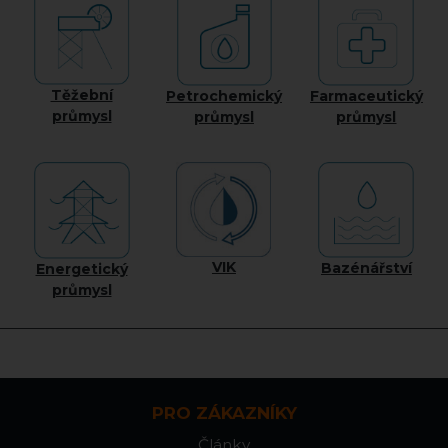
Těžební
Petrochemický
Farmaceutický
průmysl
průmysl
průmysl
VIK
Bazénářství
Energetický
průmysl
PRO ZÁKAZNÍKY
Články