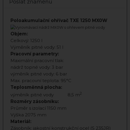
Poslat známénu
Poloakumulační ohřívač TXE 1250 MX0W
Objem:
Celkový: 1250 l
Výměník pitné vody: 51 l
Pracovní parametry:
Maximální pracovní tlak:
nádrž topné vody: 3 bar
výměník pitné vody: 6 bar
Max. pracovní teplota: 95°C
Teplosměnná plocha:
2
výměník pitné vody 8,5 m
Rozměry zásobníku:
Průměr s izolací 1150 mm
Výška 2075 mm
Materiál:
Zásobník: jakostní konstrukční ocel (S 235JR)