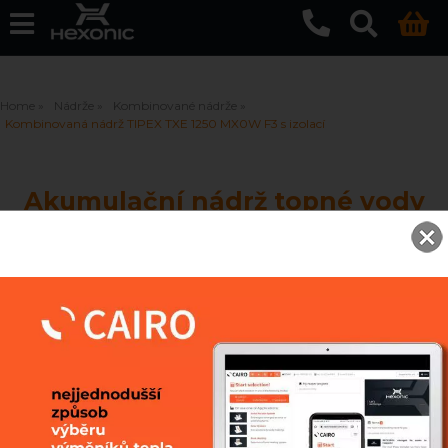
Home
Nádrže
Kombinované nádrže
Kombinovaná nádrž TIPEX TXE 1250 MX0W F3 s izolací
Akumulační nádrž topné vody
s ohřívačem pitné vody, TIPEX
TXE 1250 MX0W F3 s izolací
Vyrovnávací akumulační nádrž topné vody s
ohřevem pitné vody v nerezovém výměníku
většího objemu