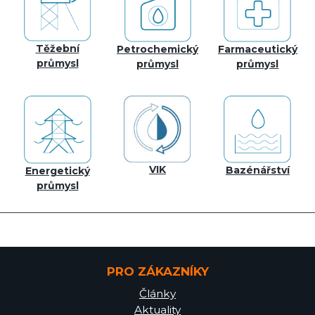
Těžební
Petrochemický
Farmaceutický
průmysl
průmysl
průmysl
VIK
Bazénářství
Energetický
průmysl
PRO ZÁKAZNÍKY
Články
Aktuality