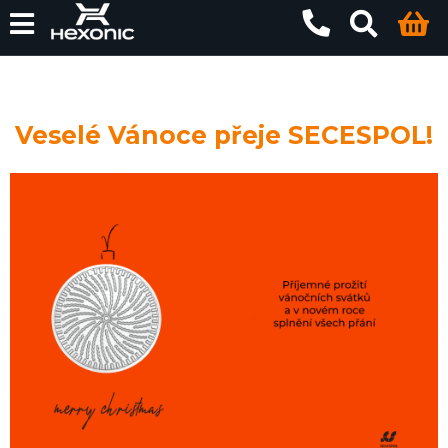
Veselé Vánoce přeje SECESPOL!