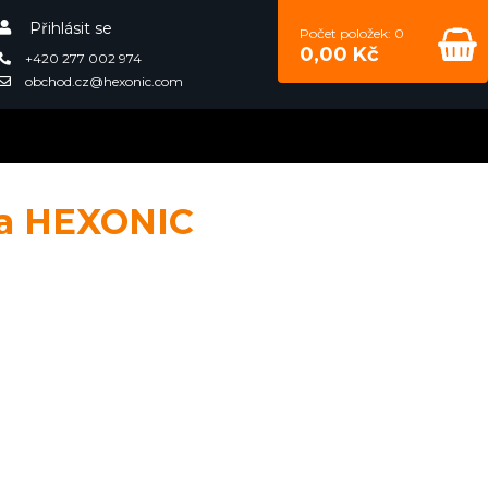
Přihlásit se
Počet položek: 0
0,00 Kč
+420 277 002 974
obchod.cz@hexonic.com
la HEXONIC