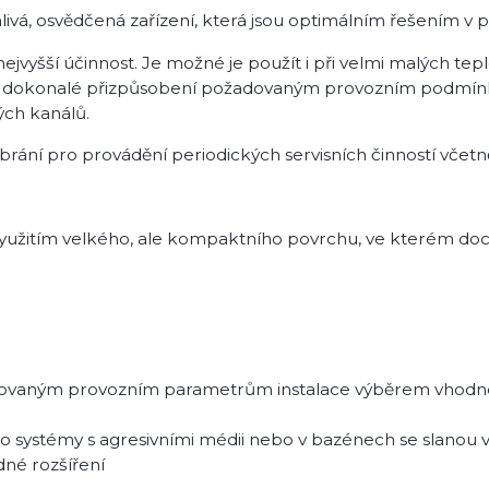
livá, osvědčená zařízení, která jsou optimálním řešením v
nejvyšší účinnost
. Je možné je použít i při velmi malých tep
dokonalé přizpůsobení požadovaným provozním podmínkám
ých kanálů.
ání pro provádění periodických servisních činností včetn
využitím velkého, ale kompaktního povrchu, ve kterém doc
ovaným provozním parametrům instalace výběrem vhodnéh
o systémy s agresivními médii nebo v bazénech se slanou
dné rozšíření