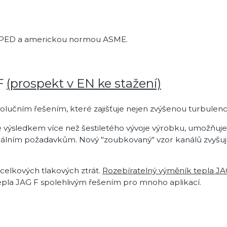
í PED a americkou normou ASME.
 F
(prospekt v EN ke stažení)
olučním řešením
, které zajišťuje nejen zvýšenou turbule
e výsledkem více než šestiletého vývoje výrobku, umožňuje 
uálním požadavkům. Nový "zoubkovaný" vzor kanálů zvyšuje 
celkových tlakových ztrát.
Rozebíratelný výměník tepla JA
epla JAG F spolehlivým řešením pro mnoho aplikací.