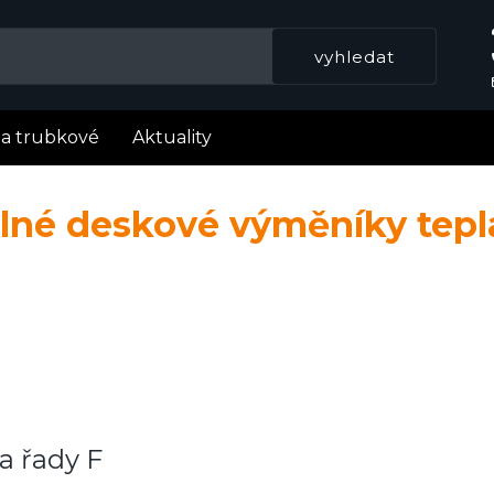
la trubkové
Aktuality
elné deskové výměníky tep
a řady F