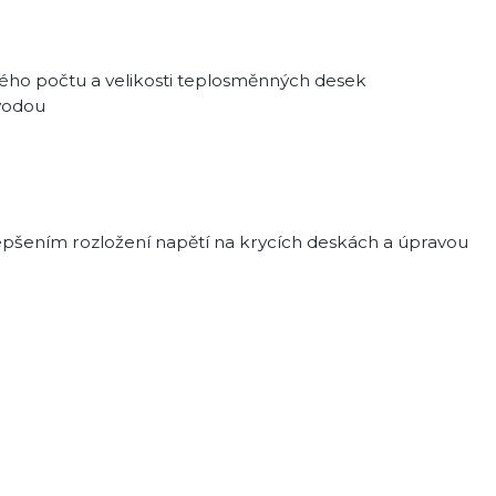
o počtu a velikosti teplosměnných desek
 vodou
epšením rozložení napětí na krycích deskách a úpravou