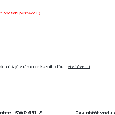
o odeslání příspěvku. )
ch údajů v rámci diskuzního fóra
Více informací
otec - SWP 691 📍
Jak ohřát vodu 