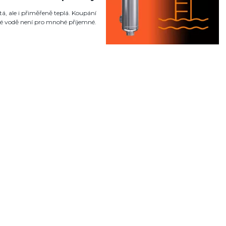
á, ale i přiměřeně teplá. Koupání
né vodě není pro mnohé příjemné.