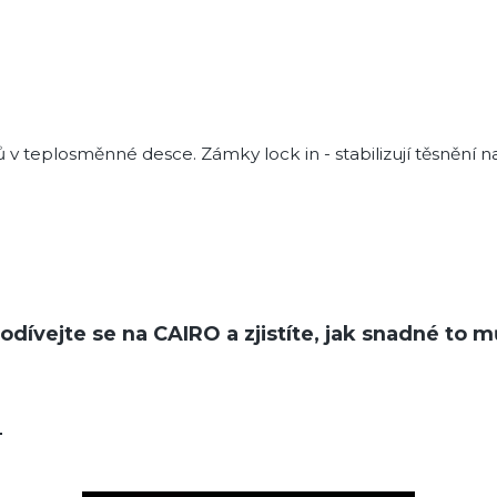
ezů v teplosměnné desce. Zámky lock in - stabilizují těsněn
Podívejte se na
CAIRO
a zjistíte, jak snadné to m
m