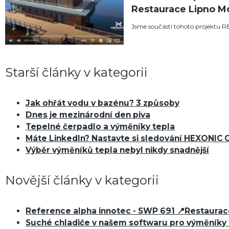
Restaurace Lipno M
Jsme součástí tohoto projekt
Starší články v kategorii
Jak ohřát vodu v bazénu? 3 způsoby
Dnes je mezinárodní den piva
Tepelné čerpadlo a výměníky tepla
Máte LinkedIn? Nastavte si sledování HEXONIC 
Výběr výměníků tepla nebyl nikdy snadnější
Novější články v kategorii
Reference alpha innotec - SWP 691 📍Restaurac
Suché chladiče v našem softwaru pro výměníky 