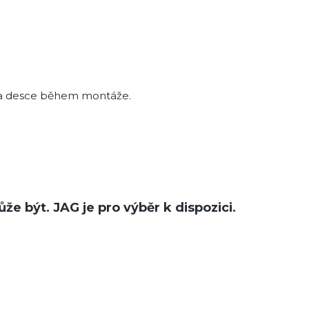
í na desce během montáže.
ůže být. JAG je pro výběr k dispozici.