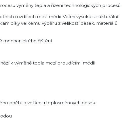
 procesu výměny tepla a řízení technologických procesů.
lotních rozdílech mezi médii. Velmi vysoká strukturální
 díky velkému výběru z velikostí desek, materiálů
ě mechanického čištění.
hází k výměně tepla mezi proudícími médii.
o počtu a velikosti teplosměnných desek
 vodou