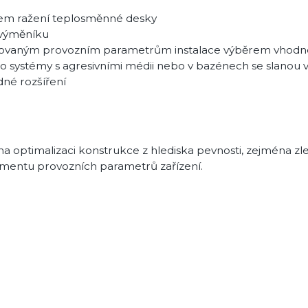
rem ražení teplosměnné desky
z výměníku
ovaným provozním parametrům instalace výběrem vhodnéh
o systémy s agresivními médii nebo v bazénech se slanou
dné rozšíření
optimalizaci konstrukce z hlediska pevnosti, zejména zl
rtimentu provozních parametrů zařízení.