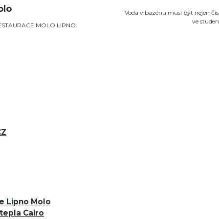
olo
Voda v bazénu musí být nejen čist
ve stude
u RESTAURACE MOLO LIPNO.
CZ
e Lipno Molo
tepla Cairo