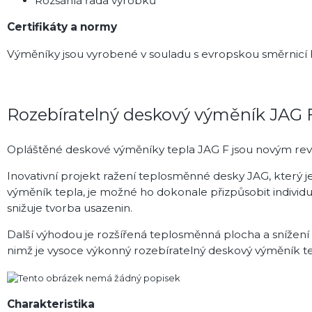
Rozsáhlá řada výrobků
Certifikáty a normy
Výměníky jsou vyrobené v souladu s evropskou směrnic
Rozebíratelný deskový výměník JAG
Opláštěné deskové
výměníky tepla JAG F
jsou
novým rev
Inovativní projekt ražení teplosměnné desky JAG, který j
výměník tepla, je možné ho dokonale přizpůsobit individ
snižuje tvorba usazenin.
Další výhodou je rozšířená teplosměnná plocha a snížení 
nimž je vysoce výkonný rozebíratelný deskový výměník t
Charakteristika