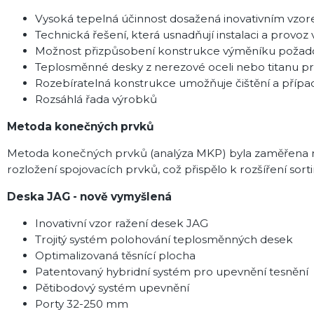
Vysoká tepelná účinnost dosažená inovativním vzo
Technická řešení, která usnadňují instalaci a provo
Možnost přizpůsobení konstrukce výměníku požad
Teplosměnné desky z nerezové oceli nebo titanu pr
Rozebíratelná konstrukce umožňuje čištění a přípa
Rozsáhlá řada výrobků
Metoda konečných prvků
Metoda konečných prvků (analýza MKP) byla zaměřena na 
rozložení spojovacích prvků, což přispělo k rozšíření so
Deska JAG - nově vymyšlená
Inovativní vzor ražení desek JAG
Trojitý systém polohování teplosměnných desek
Optimalizovaná těsnící plocha
Patentovaný hybridní systém pro upevnění tesnění
Pětibodový systém upevnění
Porty 32-250 mm